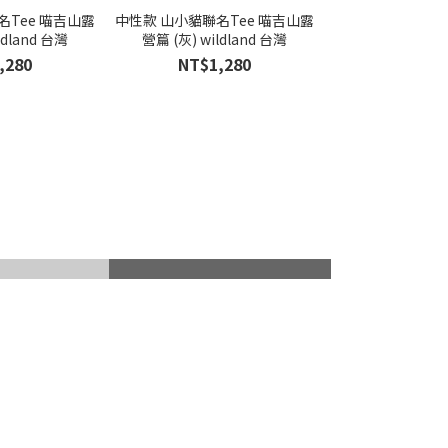
名Tee 喵吉山露
中性款 山小貓聯名Tee 喵吉山露
ldland 台灣
營篇 (灰) wildland 台灣
,280
NT$1,280
山杖
滑雪護具