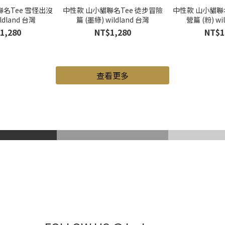
名Tee 雪怪出沒
中性款 山小貓聯名Tee 徒步冒險
中性款 山小貓聯
ildland 台灣
篇 (墨綠) wildland 台灣
營篇 (粉) wi
1,280
NT$1,280
NT$1
查看更多
山鞋
Gore-Tex
登