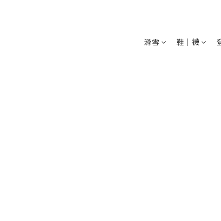
滑雪
鞋│襪