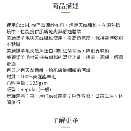
商品描述
使用Cool-Lite™ 清涼紗布料，增添天絲纖維，在溫熱環
境中，也能提供肌膚乾爽與舒適體驗
美麗諾羊毛與天絲纖維使用，提高透氣度，保持身體乾爽
不黏膩
美麗諾羊毛天然角蛋白抑制細菌孳長，降低異味感
美麗諾羊毛材質擁有卓越的溫控功能，透氣、親膚、輕量
舒適
百分之百天然纖維，給肌膚最細緻的呵護
材質：100%美麗諾羊毛
布料重量：125 gsm
版型：Regular (一般)
建議穿著：第一層(Tees)穿搭；戶外冒險、日常生活、休
閒旅行
了解更多