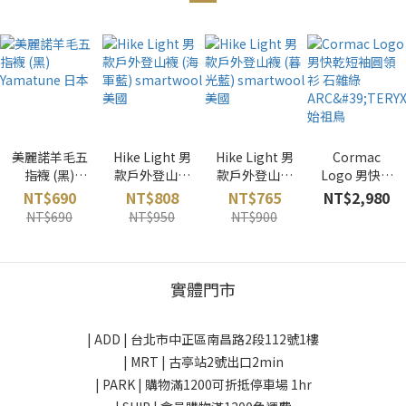
美麗諾羊毛五
Hike Light 男
Hike Light 男
Cormac
指襪 (黑)
款戶外登山襪
款戶外登山襪
Logo 男快乾
Yamatune 日
(海軍藍)
(暮光藍)
短袖圓領衫 石
NT$690
NT$808
NT$765
NT$2,980
本
smartwool
smartwool
雜綠
NT$690
NT$950
NT$900
美國
美國
ARC'TERYX
始祖鳥
實體門市
| ADD |
台北市中正區南昌路2段112號1樓
| MRT | 古亭站2號出口2min
| PARK |
購物滿1200可折抵停車場 1hr