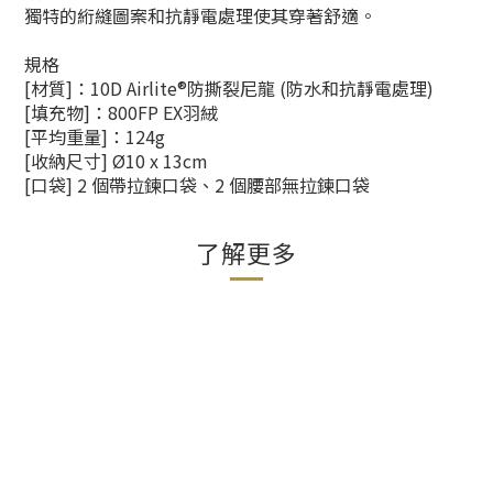
獨特的絎縫圖案和抗靜電處理使其穿著舒適。
規格
[材質]：10D Airlite®防撕裂尼龍 (防水和抗靜電處理)
[填充物]：800FP EX羽絨
[平均重量]：124g
[收納尺寸] Ø10 x 13cm
[口袋] 2 個帶拉鍊口袋、2 個腰部無拉鍊口袋
了解更多