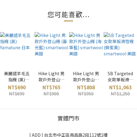
您可能喜歡...
美麗諾羊毛五
Hike Light 男
Hike Light 男
SB Targeted
指襪 (黑)
款戶外登山襪
款戶外登山襪
女款單板滑雪
Yamatune 日
(暮光藍)
(海軍藍)
襪 (蜂蜜黃)
NT$690
NT$765
NT$808
NT$1,063
本
smartwool
smartwool
smartwool
NT$690
NT$900
NT$950
NT$1,250
美國
美國
美國
實體門市
| ADD |
台北市中正區南昌路2段112號1樓