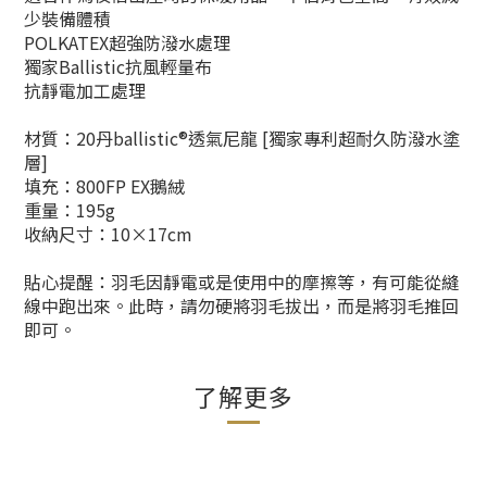
少裝備體積
POLKATEX超強防潑水處理
獨家Ballistic抗風輕量布
抗靜電加工處理​
材質：20丹ballistic®透氣尼龍 [獨家專利超耐久防潑水塗
層]
填充：800FP EX鵝絨
重量：195g
收納尺寸：10×17cm
貼心提醒：羽毛因靜電或是使用中的摩擦等，有可能從縫
線中跑出來。此時，請勿硬將羽毛拔出，而是將羽毛推回
即可。
了解更多