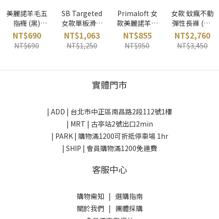
美麗諾羊毛五
SB Targeted
Primaloft 女
女款 蚊瘋不動
指襪 (黑)
女款單板滑雪
款美麗諾羊毛
彈性長褲 (黑)
Yamatune 日
襪 (蜂蜜黃)
滑雪襪 (黑/桃)
ATUNAS 台灣
NT$690
NT$1,063
NT$855
NT$2,760
本
smartwool
mico 義大利
NT$690
NT$1,250
NT$950
NT$3,450
美國
實體門市
| ADD |
台北市中正區南昌路2段112號1樓
| MRT | 古亭站2號出口2min
| PARK |
購物滿1200可折抵停車場 1hr
| SHIP | 會員購物滿1200免運費
客服中心
購物需知
|
選購指南
關於我們
|
團體採購