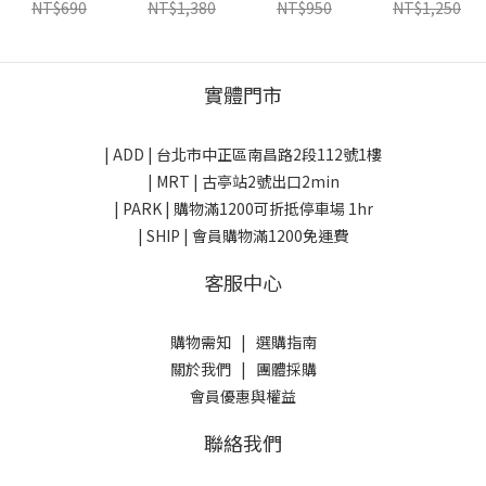
本
美國
mico 義大利
smartwool
NT$690
NT$1,380
NT$950
NT$1,250
美國
實體門市
| ADD |
台北市中正區南昌路2段112號1樓
| MRT | 古亭站2號出口2min
| PARK |
購物滿1200可折抵停車場 1hr
| SHIP | 會員購物滿1200免運費
客服中心
購物需知
|
選購指南
關於我們
|
團體採購
會員優惠與權益
聯絡我們