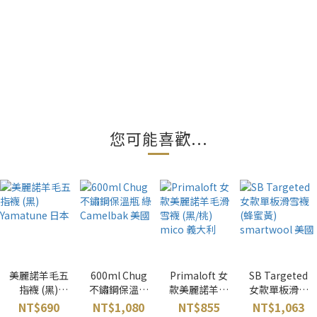
您可能喜歡...
美麗諾羊毛五
600ml Chug
Primaloft 女
SB Targeted
指襪 (黑)
不鏽鋼保溫瓶
款美麗諾羊毛
女款單板滑雪
Yamatune 日
綠 Camelbak
滑雪襪 (黑/桃)
襪 (蜂蜜黃)
NT$690
NT$1,080
NT$855
NT$1,063