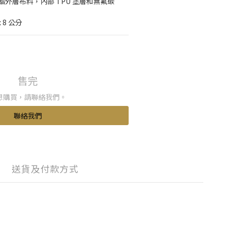
酯外層布料，內部 TPU 塗層和無氟碳 
 8 公分
售完
想購買，請聯絡我們。
聯絡我們
送貨及付款方式