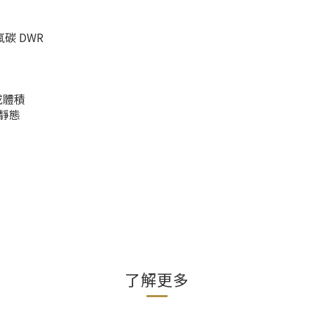
碳 DWR
或體積
靜態
了解更多