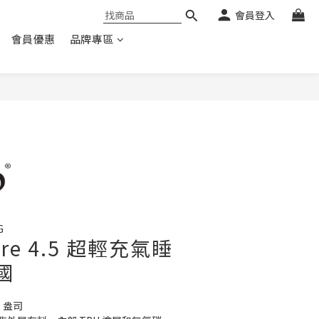
會員登入
會員優惠
品牌專區
G
here 4.5 超輕充氣睡
英國
1 盎司