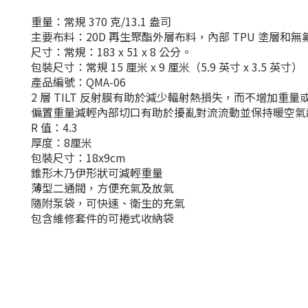
重量：常規 370 克/13.1 盎司
主要布料：20D 再生聚酯外層布料，內部 TPU 塗層和無氟
尺寸：常規：183 x 51 x 8 公分。
包裝尺寸：常規 15 厘米 x 9 厘米（5.9 英寸 x 3.5 英寸）
產品編號：QMA-06
2 層 TILT 反射膜有助於減少輻射熱損失，而不增加重量
偏置重量減輕內部切口有助於擾亂對流流動並保持暖空氣
R 值：4.3
厚度：8厘米
包裝尺寸：18x9cm
錐形木乃伊形狀可減輕重量
薄型二通閥，方便充氣及放氣
隨附泵袋，可快速、衛生的充氣
包含維修套件的可捲式收納袋