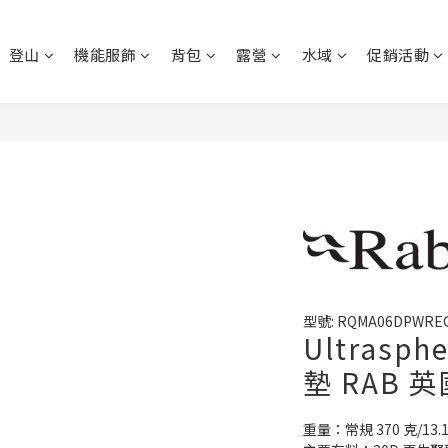
登山
機能服飾
背包
露營
水域
促銷活動
型號: RQMA06DPWRE
Ultrasp
墊 RAB 
重量：常規 370 克/13.