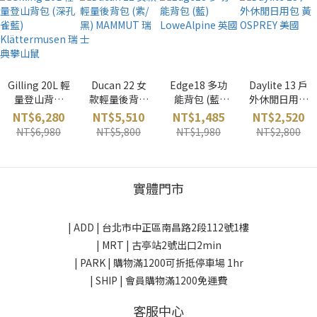
Gilling 20L 輕
Ducan 22 女
Edge18 多功
Daylite 13 戶
量登山背包
款輕量後背包
能背包 (藍)
外休閒日用包
(深孔雀藍)
(紫/黑)
LoweAlpine
黃 OSPREY 美
NT$6,280
NT$5,510
NT$1,485
NT$2,520
Klättermuse
MAMMUT 瑞
英國
國
NT$6,980
NT$5,800
NT$1,980
NT$2,800
n 瑞典攀山鼠
士
實體門市
| ADD |
台北市中正區南昌路2段112號1樓
| MRT | 古亭站2號出口2min
| PARK |
購物滿1200可折抵停車場 1hr
| SHIP | 會員購物滿1200免運費
客服中心