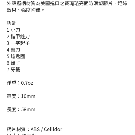
外殼握柄材質為美國進口之賽璐珞亮面防滑塑膠片，絕緣
效果、強度均佳。
功能
1.小刀
2.指甲銼刀
3.一字起子
4.剪刀
5.鑰匙圈
6.鑷子
7.牙籤
淨重：0.7oz
高度：10mm
長度：58mm
柄片材質：ABS / Cellidor