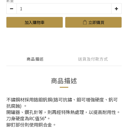
數量
加入購物車
立即購買
商品描述
送貨及付款方式
商品描述
不鏽鋼材採用鉻鉬釩鋼(鉻可抗鏽、鉬可增強硬度、釩可
抗腐蝕) 。
開罐器、鑽孔針等，則再經特殊熱處理，以提高耐用性。
刀身硬度為RC值56°。
鉚釘部份則使用銅合金。