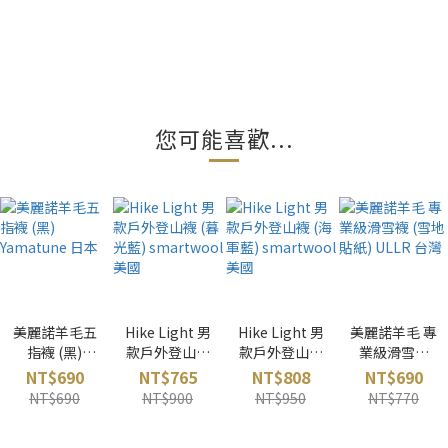
您可能喜歡...
美麗諾羊毛五
Hike Light 男
Hike Light 男
美麗諾羊毛 專
指襪 (黑)
款戶外登山襪
款戶外登山襪
業級滑雪襪
Yamatune 日
(暮光藍)
(海軍藍)
(雪地貼紙)
NT$690
NT$765
NT$808
NT$690
本
smartwool
smartwool
ULLR 台灣
NT$690
NT$900
NT$950
NT$770
美國
美國