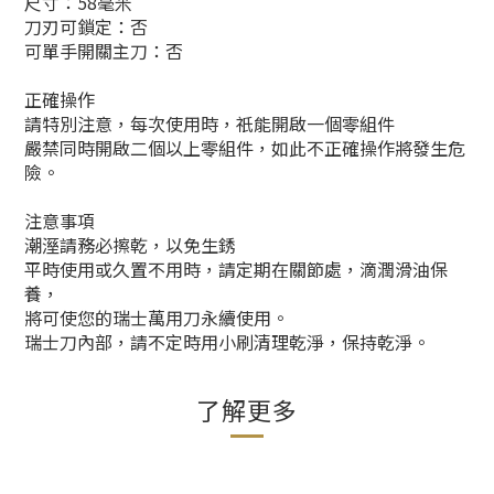
尺寸：58毫米
刀刃可鎖定：否
可單手開關主刀：否
正確操作
請特別注意，每次使用時，祇能開啟一個零組件
嚴禁同時開啟二個以上零組件，如此不正確操作將發生危
險。
注意事項
潮溼請務必擦乾，以免生銹
平時使用或久置不用時，請定期在關節處，滴潤滑油保
養，
將可使您的瑞士萬用刀永續使用。
瑞士刀內部，請不定時用小刷清理乾淨，保持乾淨。
了解更多