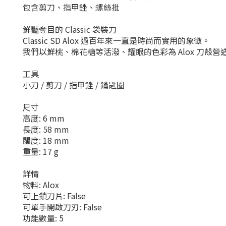
包含剪刀、指甲銼、螺絲批
鮮豔奪目的 Classic 袋裝刀
Classic SD Alox 過百年來一直是時尚而實用的象徵。
我們以鮮桃、棉花糖等活潑、耀眼的色彩為 Alox 刀殼
工具
小刀 / 剪刀 / 指甲銼 / 鑰匙圈
尺寸
高度: 6 mm
長度: 58 mm
闊度: 18 mm
重量: 17 g
詳情
物料: Alox
可上鎖刀片: False
可單手開啟刀刃: False
功能數量: 5