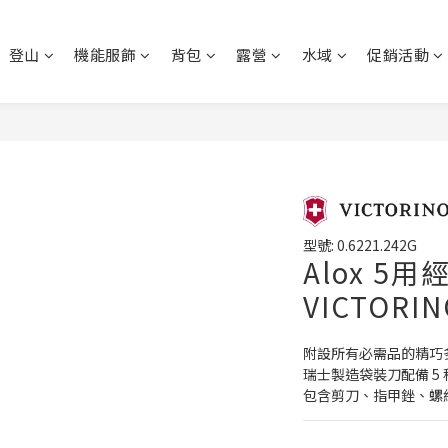
登山
機能服飾
背包
露營
水域
促銷活動
型號: 0.6221.242G
Alox 5
VICTORI
附設所有必需品的精巧
瑞士製造袋裝刀配備 5 種
包含剪刀、指甲銼、螺