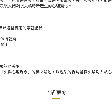
不開「火」，無論是營火、炊事，或是圍著篝火閒聊，與火的互動都
，表現人們凝視火焰時所產生的心理變化。
提供舒適且實用的穿著體驗。
間保持乾爽。
久耐用。
，展現簡約美學。
搭配關於「火與心理現象」的英文論述，以溫暖的視角詮釋火焰對人類
了解更多