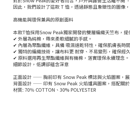
對於Snow Peak的愛好者而言，戶外與露營生活離
因此，我們設計了這款 T 恤，透過靜態且象徵性的圖像
高機能與環保兼具的原創面料
本款T恤採用Snow Peak獨家開發的雙層編織天竺布，
✔ 外層為純棉，帶來柔軟細膩的手感。
✔ 內層為聚酯纖維，具備 吸濕速乾特性，確保肌膚長時
✔ 獨特的編織技術，讓布料更 耐穿、不易變形，確保經
✔ 原料選用再生聚酯纖維與有機棉，落實環保永續理念。
細節設計，低調卻蘊含深意
正面設計 —— 胸前印有 Snow Peak 標誌與火焰圖案
背面設計 —— 印有 Snow Peak 火焰爐具圖案，
材質: 70％ COTTON、30% POLYESTER