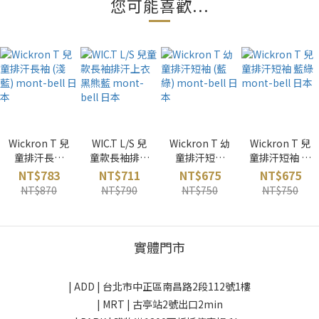
您可能喜歡...
Wickron T 兒
WIC.T L/S 兒
Wickron T 幼
Wickron T 兒
童排汗長袖
童款長袖排汗
童排汗短袖
童排汗短袖 藍
(淺藍) mont-
上衣 黑熊藍
(藍綠) mont-
綠 mont-bell
NT$783
NT$711
NT$675
NT$675
bell 日本
mont-bell 日
bell 日本
日本
NT$870
NT$790
NT$750
NT$750
本
實體門市
| ADD |
台北市中正區南昌路2段112號1樓
| MRT | 古亭站2號出口2min