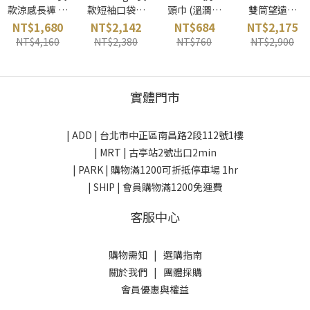
款涼感長褲 深
款短袖口袋上
頭巾 (溫潤石
雙筒望遠鏡
卡其 wildland
衣 (黏土白)
磨) BUFF 西班
8X21 (藍)
NT$1,680
NT$2,142
NT$684
NT$2,175
台灣
Klättermuse
牙
NIKON 日本
NT$4,160
NT$2,380
NT$760
NT$2,900
n 瑞典攀山鼠
實體門市
| ADD |
台北市中正區南昌路2段112號1樓
| MRT | 古亭站2號出口2min
| PARK |
購物滿1200可折抵停車場 1hr
| SHIP | 會員購物滿1200免運費
客服中心
購物需知
|
選購指南
關於我們
|
團體採購
會員優惠與權益