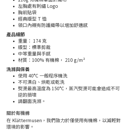
左胸處有刺繡 Logo
胸前貼袋
經典版型 T 恤
領口內襯有防護織帶以增加舒適感
產品細節
重量： 174 克
版型：標準剪裁
中等重量與手感
材質：100% 有機棉， 210 g/m²
洗滌與保養
使用 40°C 一般程序機洗
不可漂白、烘乾或乾洗
熨燙最高溫度為 150°C，蒸汽熨燙可能會造成不可
逆的損壞
請翻面洗滌。
關於有機棉
在 Klättermusen，我們致力於僅使用有機棉，以減輕對
環境的影響。