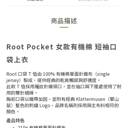
商品描述
Root Pocket 女款有機棉 短袖口
袋上衣
Root 口袋 T 恤由 100% 有機棉單面針織布（single
jersey）製成，提供經典的乾爽觸感與舒適度。
此款 T 恤採用羅紋針織領口，並在袖口與下擺處使用了耐
用的雙針縫線。
胸前口袋以織帶加固，並附有經典 Klättermusen（攀山
鼠）藍色的刺繡 Logo，品牌名稱則採用與主布料相符的
顏色。
產品特色
210g 有機棉單面針織布