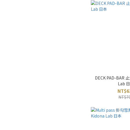
DECK PAD-BAR 止
Lab 
NT$6
NT$7