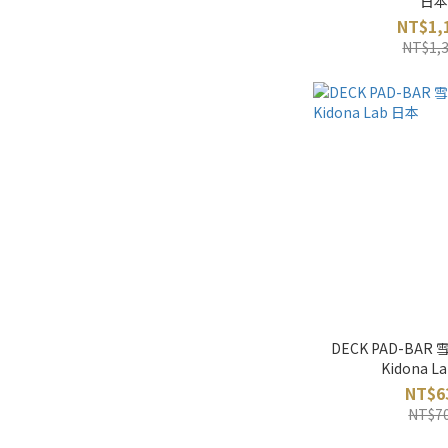
日本
NT$1,
NT$1,
DECK PAD-BA
Kidona L
NT$6
NT$7