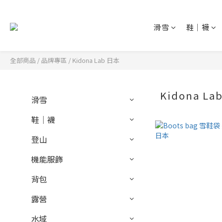
滑雪
鞋│襪
全部商品
/
品牌專區
/
Kidona Lab 日本
Kidona La
滑雪
鞋│襪
登山
機能服飾
背包
露營
水域