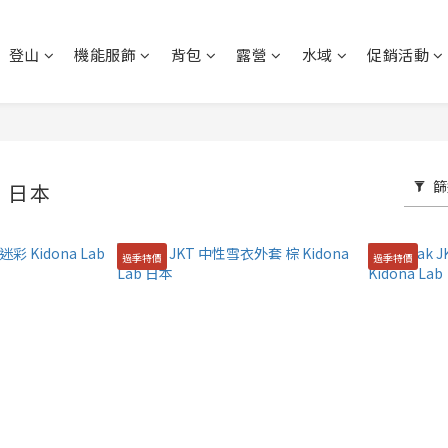
登山
機能服飾
背包
露營
水域
促銷活動
篩
b 日本
過季特價
過季特價