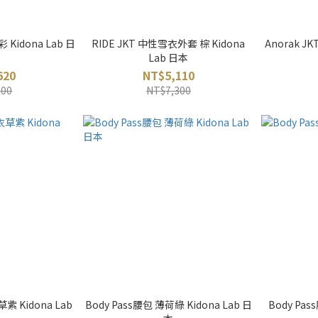
 Kidona Lab 日
RIDE JKT 中性雪衣外套 棕 Kidona
Anorak J
Lab 日本
620
NT$5,110
800
NT$7,300
紫 Kidona Lab
Body Pass腰包 薄荷綠 Kidona Lab 日
Body Pas