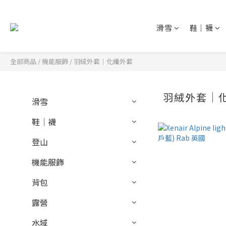
滑雪
鞋│襪
全部商品
/
機能服飾
/
羽絨外套│化纖外套
羽絨外套│
滑雪
鞋│襪
登山
機能服飾
背包
露營
水域