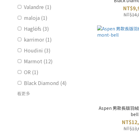
Black Dia
Valandre (1)
NT$9,
NT$14,
maloja (1)
Haglöfs (3)
karrimor (1)
Houdini (3)
Marmot (12)
OR (1)
Black Diamond (4)
看更多
Aspen 男款長版羽絨外
bell
NT$12,
NT$13,