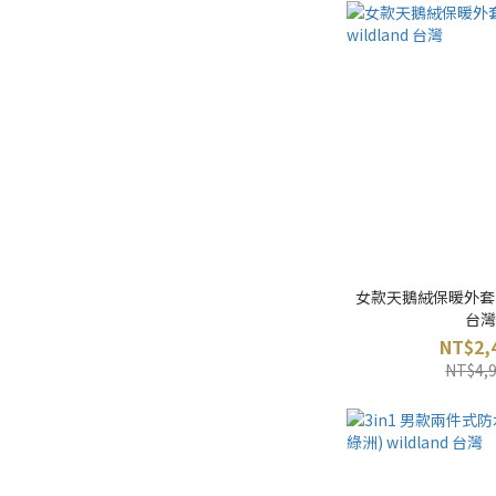
女款天鵝絨保暖外套 (灰
台灣
NT$2,
NT$4,