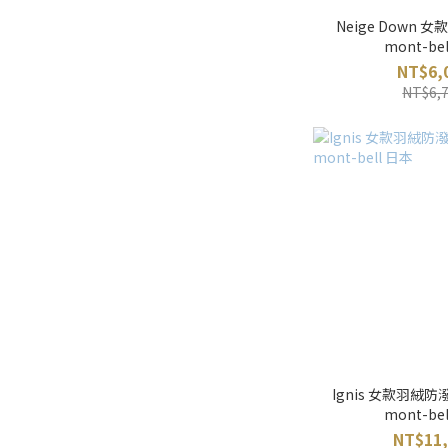
Neige Down 女
mont-be
NT$6,
NT$6,
Ignis 女款羽絨防
mont-be
NT$11,