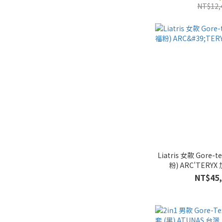
NT$12,
Liatris 女款 Gore
粉) ARC'TER
NT$45,