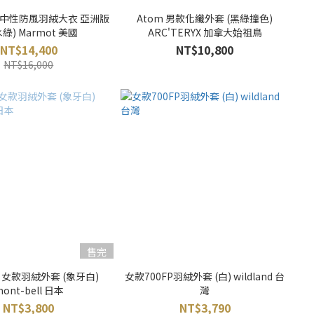
h 中性防風羽絨大衣 亞洲版
Atom 男款化纖外套 (黑綠撞色)
綠) Marmot 美國
ARC'TERYX 加拿大始祖鳥
NT$14,400
NT$10,800
NT$16,000
售完
or 女款羽絨外套 (象牙白)
女款700FP羽絨外套 (白) wildland 台
ont-bell 日本
灣
NT$3,800
NT$3,790