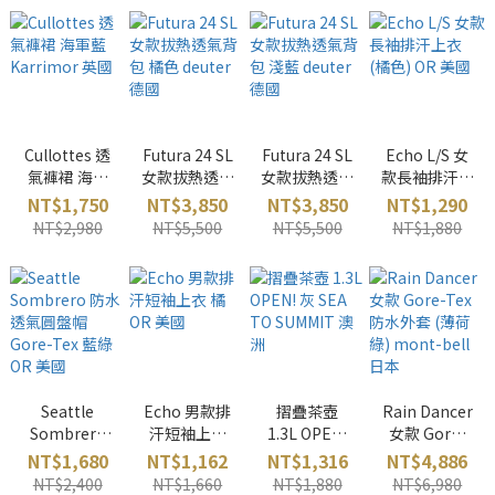
英國
國
Cullottes 透
Futura 24 SL
Futura 24 SL
Echo L/S 女
氣褲裙 海軍
女款拔熱透氣
女款拔熱透氣
款長袖排汗上
藍 Karrimor
背包 橘色
背包 淺藍
衣 (橘色) OR
NT$1,750
NT$3,850
NT$3,850
NT$1,290
英國
deuter 德國
deuter 德國
美國
NT$2,980
NT$5,500
NT$5,500
NT$1,880
Seattle
Echo 男款排
摺疊茶壺
Rain Dancer
Sombrero
汗短袖上衣
1.3L OPEN!
女款 Gore-
防水透氣圓盤
橘 OR 美國
灰 SEA TO
Tex 防水外套
NT$1,680
NT$1,162
NT$1,316
NT$4,886
帽Gore-Tex
SUMMIT 澳洲
(薄荷綠)
NT$2,400
NT$1,660
NT$1,880
NT$6,980