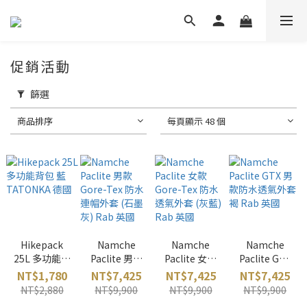
促銷活動
篩選
商品排序
每頁顯示 48 個
Hikepack
Namche
Namche
Namche
25L 多功能背
Paclite 男款
Paclite 女款
Paclite GTX
包 藍
Gore-Tex 防
Gore-Tex 防
男款防水透氣
NT$1,780
NT$7,425
NT$7,425
NT$7,425
TATONKA 德
水連帽外套
水透氣外套
外套 褐 Rab
NT$2,880
NT$9,900
NT$9,900
NT$9,900
國
(石墨灰) Rab
(灰藍) Rab 英
英國