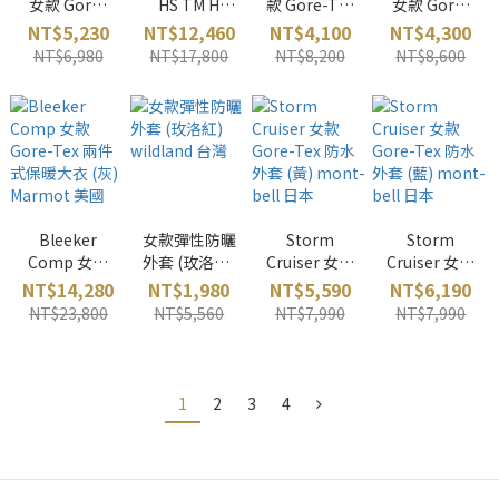
女款 Gore-
HS TM H
款 Gore-Tex
女款 Gore-
Tex 中筒登山
Parka 男款防
中筒登山鞋
Tex 高筒登山
NT$5,230
NT$12,460
NT$4,100
NT$4,300
鞋 (玉石綠)
水保暖大衣
(黑)
鞋 (黑陶紅)
NT$6,980
NT$17,800
NT$8,200
NT$8,600
Mammut 瑞
(藍)
MAMMUT 長
MAMMUT長
士
MAMMUT 長
毛象
毛象
毛象
Bleeker
女款彈性防曬
Storm
Storm
Comp 女款
外套 (玫洛紅)
Cruiser 女款
Cruiser 女款
Gore-Tex 兩
wildland 台
Gore-Tex 防
Gore-Tex 防
NT$14,280
NT$1,980
NT$5,590
NT$6,190
件式保暖大衣
灣
水外套 (黃)
水外套 (藍)
NT$23,800
NT$5,560
NT$7,990
NT$7,990
(灰) Marmot
mont-bell
mont-bell
美國
日本
日本
1
2
3
4