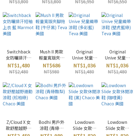
NT$3,800
NT$3,800
NT$6,950
NT$6,550
國
國
Switchback
Mush II 男款
Original
Original
女防曬排汗短
輕量寬版夾腳
Unive 兒童織
Unive 兒童織
袖上衣 藍
拖鞋 (牛仔黑)
帶涼鞋 (多彩
帶涼鞋 (壁虎
NT$1,480
NT$686
NT$1,036
NT$1,036
Marmot 美國
Teva 美國
藍) Teva 美國
藍綠) Teva 美
NT$2,480
NT$980
NT$1,480
NT$1,480
國
Z/Cloud X 女
Bodhi 男戶外
Lowdown
Lowdown
款舒壓越野運
涼鞋 (青綠酪
Slide 女款休
Slide 女款休
動涼鞋 (松柏
梨) Chaco 美
閒涼鞋 (黑)
閒涼鞋 (咖哩
NT$2,450
NT$1,980
NT$1,820
NT$1,820