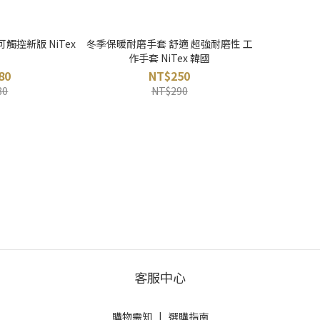
觸控新版 NiTex
冬季保暖耐磨手套 舒適 超強耐磨性 工
作手套 NiTex 韓國
80
NT$250
80
NT$290
客服中心
購物需知
|
選購指南