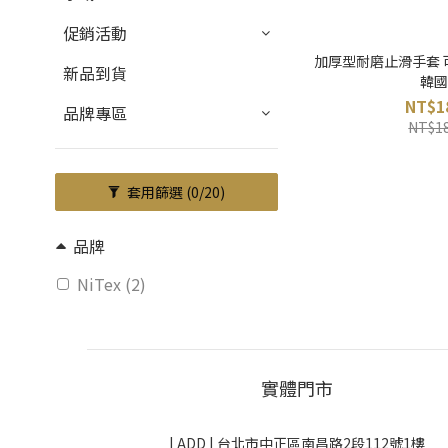
促銷活動
加厚型耐磨止滑手套 可
新品到貨
韓國
NT$1
品牌專區
NT$1
套用篩選
(0/20)
品牌
NiTex (2)
實體門市
| ADD |
台北市中正區南昌路2段112號1樓