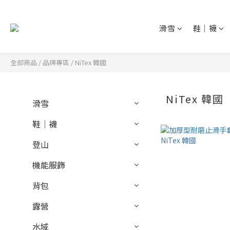
滑雪
鞋│襪
全部商品
/
品牌專區
/
NiTex 韓國
NiTex 韓國
滑雪
鞋│襪
登山
機能服飾
背包
露營
水域