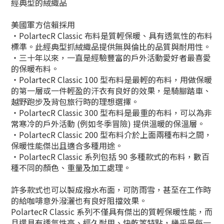
經典型的絨織品
美國軍方信賴採用
‧PolartecR Classic 布料是質輕保暖、具有透氣性的布料
標準。此經典型抓絨織品提供無與倫比的品質與耐用性。
‧三十年以來，一直是經驗豐富的戶外活動愛好者最喜愛
的保暖布料。
‧PolartecR Classic 100 型布料是最輕的布料，用做保暖
的第一層或一件輕盈的汗衣有良好的效果，是騎腳踏車、
越野跑步及背包旅行時的理想選擇。
‧PolartecR Classic 300 型布料是最重的布料，可以為非
常寒冷的戶外活動 (例如冬季冒險) 提供溫暖的保溫層。
‧PolartecR Classic 200 型布料介於上面兩種布料之間，
保暖性能傑出且適合多種用途。
‧PolartecR Classic 系列包括 90 多種款式的布料，數百
種不同的顏色、重量及加工處理。
許多款式也可以製成撥水布面，可防雨雪，甚至在工作時
的給咖啡意外潑灑也有良好阻擋效果。
PolartecR Classic 系列不僅具有傑出的質輕保暖性能，而
且還具有透氣性高、經久耐用、快乾等特點，幾乎是每一