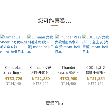
您可能喜歡...
Climaplus
Climaair 女款
Thunder
COOL L/S 女
Shearling 女
刷毛外套 (海
Pass 女款耐磨
款排汗長袖上
款刷毛外套
軍藍) mont-
防水外套 黃
衣 (海軍藍)
NT$3,726
NT$2,880
NT$3,960
NT$1,584
(棕) mont-
bell 日本
mont-bell 日
mont-bell 日
NT$4,140
NT$3,200
NT$4,400
NT$1,760
bell 日本
本
本
實體門市