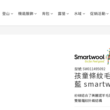
登山
機能服飾
背包
露營
水域
促銷活動
型號: SW011495092
孩童條紋毛
藍 smart
紗線結合了美麗諾羊毛
雙層羅紋針織結構