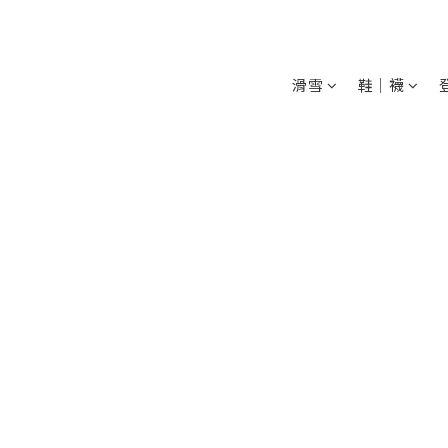
滑雪
鞋│襪