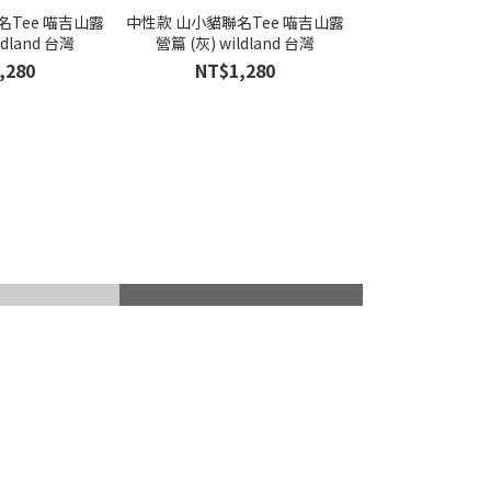
名Tee 喵吉山露
中性款 山小貓聯名Tee 喵吉山露
ldland 台灣
營篇 (灰) wildland 台灣
,280
NT$1,280
山杖
滑雪護具