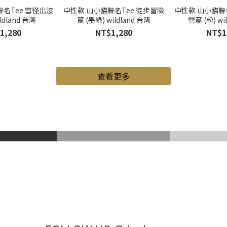
名Tee 雪怪出沒
中性款 山小貓聯名Tee 徒步冒險
中性款 山小貓聯
ildland 台灣
篇 (墨綠) wildland 台灣
營篇 (粉) wi
1,280
NT$1,280
NT$1
查看更多
山鞋
Gore-Tex
登