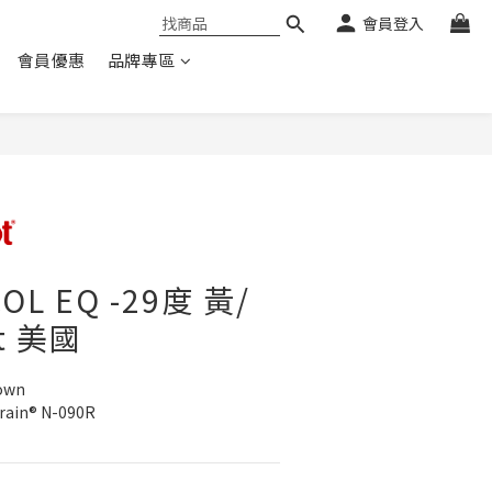
會員登入
會員優惠
品牌專區
L EQ -29度 黃/
t 美國
Down
rain® N-090R