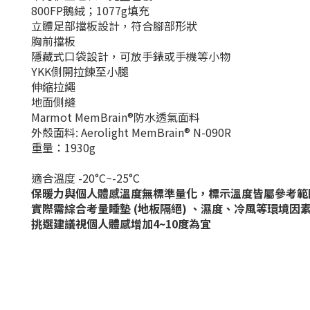
800FP鵝絨；1077g填充
立體足部擋板設計，符合腳部形狀
胸前擋板
隱藏式口袋設計，可放手錶或手機等小物
YKK側開拉鍊至小腿
伸縮拉繩
地面側縫​
Marmot MemBrain®防水透氣面料
外殼面料: Aerolight MemBrain® N-090R
重量：1930g
適合溫度 -20°C~-25°C
保暖力與個人體感溫度無標準量化，標示溫度皆屬參考範
實際需綜合考量睡墊 (地板隔絕) 、濕度、冷風等環境因
挑選建議視個人體感增加4~10度為宜