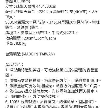
水壓3000mm)
尺寸 : 蝶型天幕帳 440*500cm
配件 : 蝶型天幕*1、280 cm 黑鐵柱*2 支(4節/支)、大釘
*8支、
900CM雙頭炊事繩 *2條、345CM單頭炊事繩*4條、營柱
袋*1、營繩(釘)袋*1、
鐵槌*1、織帶型捆物帶*1、手提式外袋*1。
收納體積 : 20cm*15cm*81cm
重量 : 9.0 kg
台灣製造 (MADE IN TAIWAN)
產品特色：
1. 蝶型曲線造型美觀，可增強抗風性提供舒適的露營空
間。
2. 僅需兩支營柱搭建，搭建快速方便，可隨性變化運用。
3. 銀膠塗層可有效隔絕陽光，降低帳內溫度達 5~10 度。
4. 營柱高挑且高低落差大，有效隔熱並加速雨天排水。
5. 收納體積小，方便攜帶裝載。
6. 100% 台灣製造，品質優良，結構簡單，堅固耐用。
採用210D外銷日本規格的布料，露營時遇到大風時，布