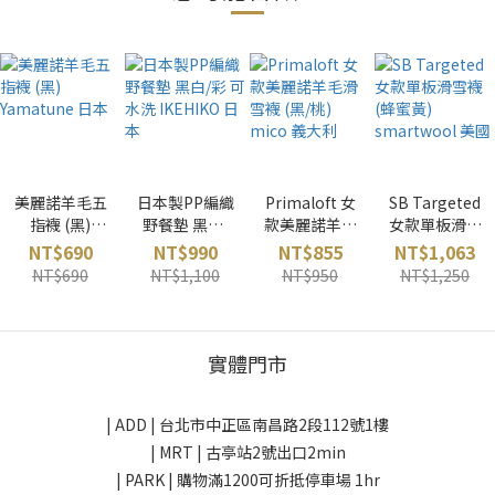
美麗諾羊毛五
日本製PP編織
Primaloft 女
SB Targeted
指襪 (黑)
野餐墊 黑白/
款美麗諾羊毛
女款單板滑雪
Yamatune 日
彩 可水洗
滑雪襪 (黑/桃)
襪 (蜂蜜黃)
NT$690
NT$990
NT$855
NT$1,063
本
IKEHIKO 日本
mico 義大利
smartwool
NT$690
NT$1,100
NT$950
NT$1,250
美國
實體門市
| ADD |
台北市中正區南昌路2段112號1樓
| MRT | 古亭站2號出口2min
| PARK |
購物滿1200可折抵停車場 1hr