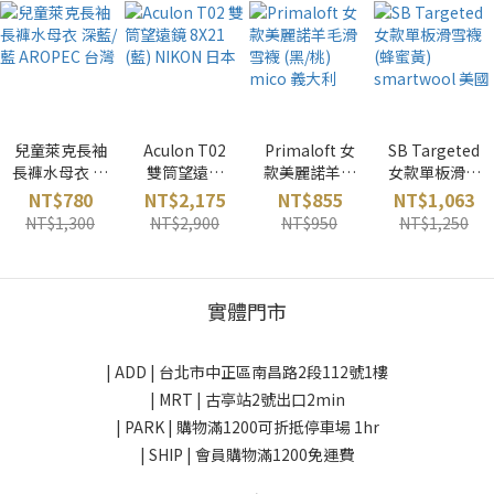
兒童萊克長袖
Aculon T02
Primaloft 女
SB Targeted
長褲水母衣 深
雙筒望遠鏡
款美麗諾羊毛
女款單板滑雪
藍/藍
8X21 (藍)
滑雪襪 (黑/桃)
襪 (蜂蜜黃)
NT$780
NT$2,175
NT$855
NT$1,063
AROPEC 台灣
NIKON 日本
mico 義大利
smartwool
NT$1,300
NT$2,900
NT$950
NT$1,250
美國
實體門市
| ADD |
台北市中正區南昌路2段112號1樓
| MRT | 古亭站2號出口2min
| PARK |
購物滿1200可折抵停車場 1hr
| SHIP | 會員購物滿1200免運費