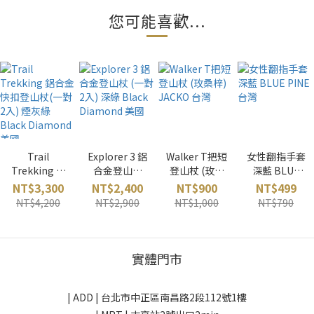
您可能喜歡...
Trail
Explorer 3 鋁
Walker T把短
女性翻指手套
Trekking 鋁
合金登山杖
登山杖 (玫桑
深藍 BLUE
合金快扣登山
(一對2入) 深
梓) JACKO 台
PINE 台灣
NT$3,300
NT$2,400
NT$900
NT$499
杖(一對2入)
綠 Black
灣
NT$4,200
NT$2,900
NT$1,000
NT$790
煙灰綠 Black
Diamond 美
Diamond 美
國
國
實體門市
| ADD |
台北市中正區南昌路2段112號1樓