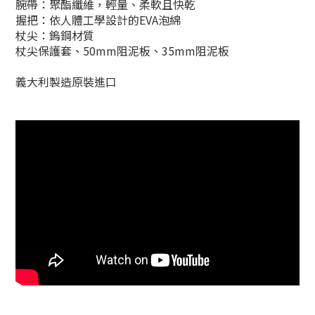
腕帶：聚酯纖維，輕量、柔軟且快乾
握把：依人體工學設計的EVA泡綿
杖尖：鎢鋼材質
杖尖保護套、50mm阻泥板、35mm阻泥板
義大利製造原裝進口