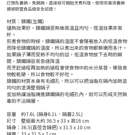
已預先養鍋，免開鍋，直接就可開始烹煮料理，使用完畢須養鍋
通過歐盟食品級安全認證！
材質：鑄鐵(生鐵)
儲熱效果好，鑄鐵鍋受熱後高溫且均勻、恆溫效果非常
好。
煎煮食物的時候，鑄鐵鍋的溫度不會隨著放入的低溫食物
而降低鑄鐵鍋的溫度，所以煮出來的食物都鮮嫩而多汁。
如果鍋子薄而受熱不均勻的話，低溫食物放下去時的瞬
間，鑄鐵鍋容易急速降溫
而烹飪過程再加熱的過程會使食物中的水分蒸發，導致食
物較乾硬、所以食物較不好吃。
鑄鐵的材質本身有毛細孔、所以可以把油脂在鍋內加熱並
均勻的塗滿整個鍋子
並加熱讓油脂燒進鑄鐵鍋的毛細孔內，就可以形成天然無
毒的不沾鍋層。
容量 約7.6L (鍋身6.1L、鍋蓋2.5L)
尺寸 整組最大約 36.5 x 33 x 高16 cm
鍋身：36.5(直徑含鍋把) x 31.5 x 10 cm
鍋蓋：33 x 31.5 x 7 cm