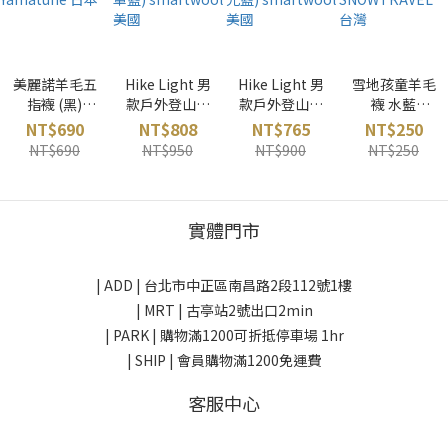
美麗諾羊毛五
Hike Light 男
Hike Light 男
雪地孩童羊毛
指襪 (黑)
款戶外登山襪
款戶外登山襪
襪 水藍
Yamatune 日
(海軍藍)
(暮光藍)
SNOWTRAVE
NT$690
NT$808
NT$765
NT$250
本
smartwool
smartwool
L 台灣
NT$690
NT$950
NT$900
NT$250
美國
美國
實體門市
| ADD |
台北市中正區南昌路2段112號1樓
| MRT | 古亭站2號出口2min
| PARK |
購物滿1200可折抵停車場 1hr
| SHIP | 會員購物滿1200免運費
客服中心