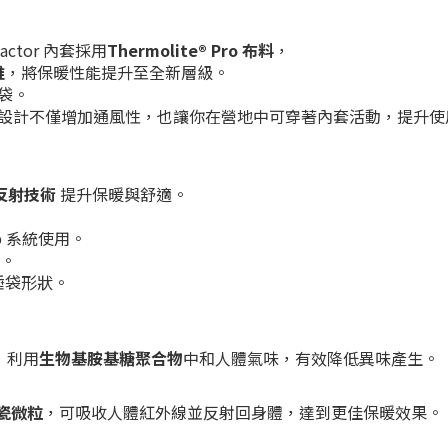
actor 內套採用
Thermolite® Pro 布料
，
維
，將保暖性能提升至全新層級。
袋。
設計不僅增加通風性，也讓你在營地中可穿著內套活動，提升使
反射技術
提升保暖與舒適。
p 系統使用。
。
睡袋形狀。
，利用
生物基胺基糖聚合物
中和人體氣味，有效降低異味產生。
瓷微粒
，可吸收人體紅外線並反射回身體，達到更佳保暖效果。