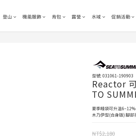
登山
機能服飾
背包
露營
水域
促銷活動
型號: 031061-190903
Reacto
TO SUMM
夏季睡袋可升溫6~12%
木乃伊型(合身版) 腳
NT$2,180