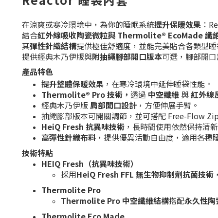
在涼爽或寒冷環境中，為你的睡眠系統
提升保暖效果
：Re
結合
紅外線吸收陶瓷微粒與 Thermolite® EcoMade 纖
其
彈性針織結構
提供極佳舒適度，並能完美貼合各類型睡
提供經典木乃伊版與
附抽繩腳部開口版本
可選，腳部開口
產品特色
提升整體保暖效果
，在寒冷環境中延伸睡袋性能。
Thermolite® Pro 技術，
透過
中空纖維
與
紅外線
經典木乃伊版
肩部開口設計
，方便伸展手臂。
抽繩腳部版本可開關調節，並可搭配 Free-Flow Zi
HeiQ Fresh 抗異味技術
，長時間使用依然保持清新
高彈性針織布料
，提供優異活動自由度，適用各種
技術特點
HEIQ Fresh（抗異味技術）
採用
HeiQ Fresh FFL 無生物抑制劑抗菌技術
Thermolite Pro
Thermolite Pro 中空纖維結構
搭配
永久性陶
Thermolite Eco Made