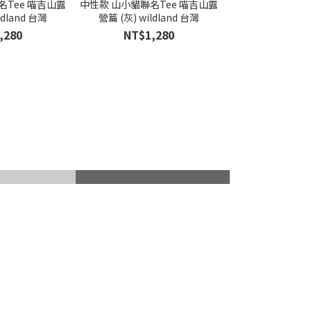
名Tee 喵吉山露
中性款 山小貓聯名Tee 喵吉山露
ldland 台灣
營篇 (灰) wildland 台灣
,280
NT$1,280
山杖
滑雪護具