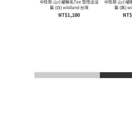
中性款 山小貓聯名Tee 雪怪出沒
中性款 山小貓聯
篇 (白) wildland 台灣
篇 (黑) w
NT$1,280
NT$
滑雪風鏡
登