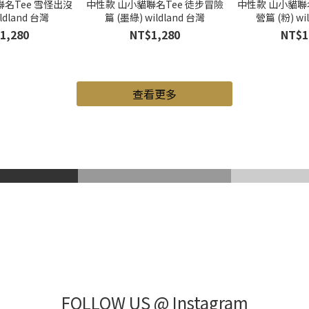
名Tee 雪怪出沒
中性款 山小貓聯名Tee 徒步冒險
中性款 山小貓聯
ildland 台灣
篇 (墨綠) wildland 台灣
營篇 (粉) wi
1,280
NT$1,280
NT$1
查看更多
山鞋
Gore-Tex
登
FOLLOW US @ Instagram