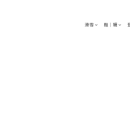
滑雪
鞋│襪