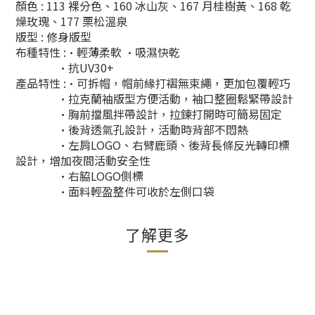
顏色 : 113 裸分色、160 冰山灰、167 月桂樹黃、168 乾
燥玫瑰、177 栗松溫泉
版型 : 修身版型
布種特性 :•輕薄柔軟 •吸濕快乾
•抗UV30+
產品特性 :•可拆帽，帽前緣打褶無束繩，更加包覆輕巧
•拉克蘭袖版型方便活動，袖口整圈鬆緊帶設計
•胸前擋風拌帶設計，拉鍊打開時可簡易固定
•後背透氣孔設計，活動時背部不悶熱
•左肩LOGO、右臂鹿頭、後背長條反光轉印標
設計，增加夜間活動安全性
•右脇LOGO側標
•面料輕盈整件可收於左側口袋
了解更多