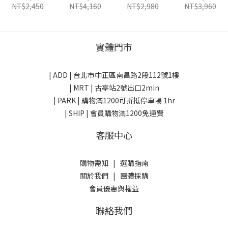
mont-bell 日
Mountain
NT$2,450
NT$4,160
NT$2,980
NT$3,960
本
Hardwear 美
國
實體門市
| ADD |
台北市中正區南昌路2段112號1樓
| MRT | 古亭站2號出口2min
| PARK |
購物滿1200可折抵停車場 1hr
| SHIP | 會員購物滿1200免運費
客服中心
購物需知
|
選購指南
關於我們
|
團體採購
會員優惠與權益
聯絡我們