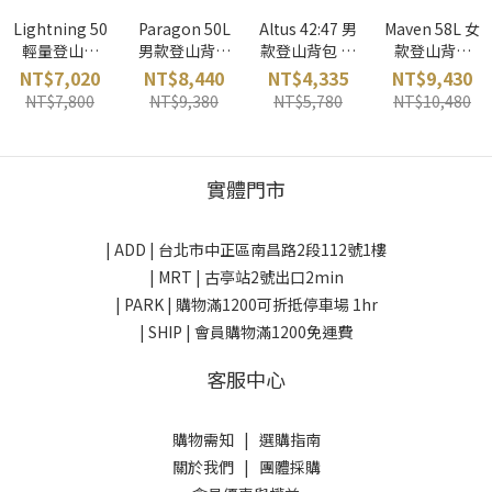
Lightning 50
Paragon 50L
Altus 42:47 男
Maven 58L 女
輕量登山包
男款登山背包
款登山背包 黑
款登山背包
(黑) EXPED 瑞
(瀑布綠)
Lowe alpine
(海岩綠)
NT$7,020
NT$8,440
NT$4,335
NT$9,430
士
GREGORY 美
英國
GREGORY 美
NT$7,800
NT$9,380
NT$5,780
NT$10,480
國
國
實體門市
| ADD |
台北市中正區南昌路2段112號1樓
| MRT | 古亭站2號出口2min
| PARK |
購物滿1200可折抵停車場 1hr
| SHIP | 會員購物滿1200免運費
客服中心
購物需知
|
選購指南
關於我們
|
團體採購