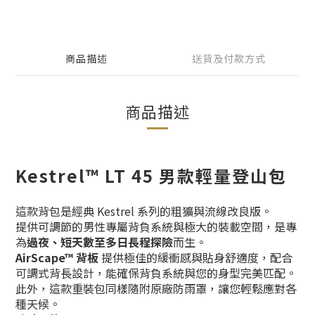
商品描述
送貨及付款方式
商品描述
Kestrel™ LT 45 男款輕量登山包
這款背包是經典 Kestrel 系列的粗獷與流線改良版。
提供可調節的男性專屬背負系統與極大的裝載空間，是專
為
過夜、短天數至多日長程探險
而生。
AirScape™ 背板
提供極佳的緩衝感與貼身舒適度，配合
可調式背長設計，能確保背負系統與您的身型完美匹配。
此外，這款重裝包同樣隨附原廠防雨罩，讓您輕鬆應對各
種天候。