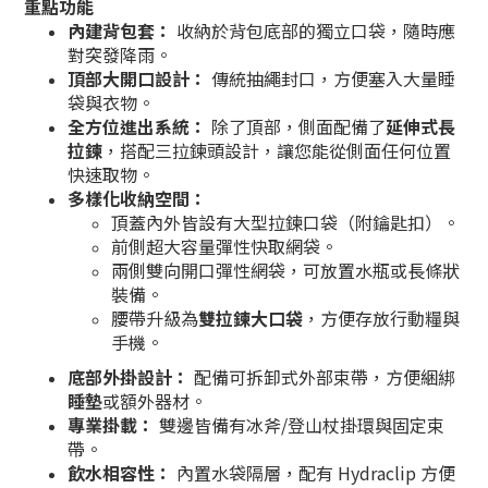
重點功能
內建背包套：
收納於背包底部的獨立口袋，隨時應
對突發降雨。
頂部大開口設計：
傳統抽繩封口，方便塞入大量睡
袋與衣物。
全方位進出系統：
除了頂部，側面配備了
延伸式長
拉鍊
，搭配三拉鍊頭設計，讓您能從側面任何位置
快速取物。
多樣化收納空間：
頂蓋內外皆設有大型拉鍊口袋（附鑰匙扣）。
前側超大容量彈性快取網袋。
兩側雙向開口彈性網袋，可放置水瓶或長條狀
裝備。
腰帶升級為
雙拉鍊大口袋
，方便存放行動糧與
手機。
底部外掛設計：
配備可拆卸式外部束帶，方便綑綁
睡墊
或額外器材。
專業掛載：
雙邊皆備有冰斧/登山杖掛環與固定束
帶。
飲水相容性：
內置水袋隔層，配有 Hydraclip 方便