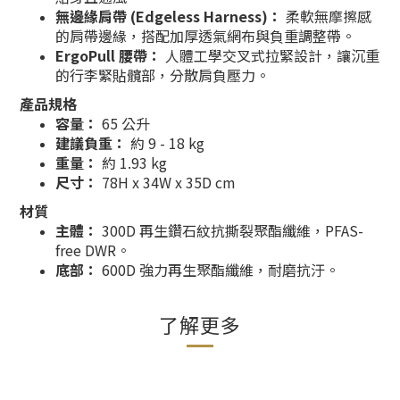
無邊緣肩帶 (Edgeless Harness)：
柔軟無摩擦感
的肩帶邊緣，搭配加厚透氣網布與負重調整帶。
ErgoPull 腰帶：
人體工學交叉式拉緊設計，讓沉重
的行李緊貼髖部，分散肩負壓力。
產品規格
容量：
65 公升
建議負重：
約 9 - 18 kg
重量：
約 1.93 kg
尺寸：
78H x 34W x 35D cm
材質
主體：
300D 再生鑽石紋抗撕裂聚酯纖維，PFAS-
free DWR。
底部：
600D 強力再生聚酯纖維，耐磨抗汙。
了解更多