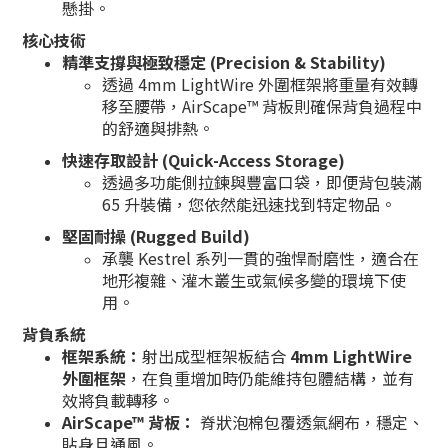
懸掛。
核心技術
精準支撐與極致穩定 (Precision & Stability)
透過 4mm LightWire 外圍框架將重量有效轉
移至腰帶，AirScape™ 背板則確保背負過程中
的舒適與排熱。
快速存取設計 (Quick-Access Storage)
透過多功能側拉鍊與豐富口袋，即便背包裝滿
65 升裝備，您依然能迅速找到特定物品。
堅固耐操 (Rugged Build)
承襲 Kestrel 系列一貫的強悍耐磨性，適合在
地形複雜、灌木叢生或氣候多變的環境下使
用。
背負系統
框架系統：
射出成型框架板結合
4mm LightWire
外圍框架
，在負重增加時仍能維持包體結構，並有
效將負載轉移。
AirScape™ 背板：
脊狀泡棉包覆透氣網布，穩定、
貼身且通風。