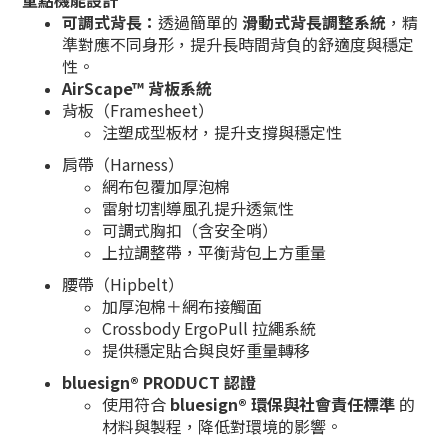
可調式背長：
透過簡單的
滑動式背長調整系統
，精
準對應不同身形，提升長時間背負的舒適度與穩定
性。
AirScape™ 背板系統
背板（Framesheet）
注塑成型板材，提升支撐與穩定性
肩帶（Harness）
網布包覆加厚泡棉
雷射切割導風孔提升透氣性
可調式胸扣（含安全哨）
上拉調整帶，平衡背包上方重量
腰帶（Hipbelt）
加厚泡棉＋網布接觸面
Crossbody ErgoPull 拉繩系統
提供穩定貼合與良好重量轉移
bluesign® PRODUCT 認證
使用符合
bluesign® 環保與社會責任標準
的
材料與製程，降低對環境的影響。