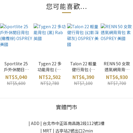
您可能喜歡...
Sportlite 25
Tygen 22 多
Talon 22 輕量
RENN 50 女款
戶外休閒日背
功能背包 (黑)
健行背包 (幻
透氣網背背包
包 (橄欖棕)
Rab 英國
影深碳灰)
紫 OSPREY 美
NT$5,040
NT$2,502
NT$6,390
NT$6,930
OSPREY 美國
OSPREY 美國
國
NT$5,600
NT$2,780
NT$7,100
NT$7,700
實體門市
| ADD |
台北市中正區南昌路2段112號1樓
| MRT | 古亭站2號出口2min