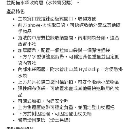
並配備水袋收納層（水袋需另購）。
產品特色
主袋寬口雙拉鍊面板式開口，取物方便
前方 shove-it 快取口袋，可快速收納外套或其他隨
手物品
寬敞的中層雙拉鍊收納空間，內附網袋分類，適合
放置小物
加厚腰帶，配置一個拉鍊口袋與一個彈性插袋
下方 V 字型側邊壓縮帶，可穩定背包重量並固定側
袋內容物
內部水袋隔層，附水管出口與 Hydraclip，方便懸掛
水袋
上方前片拉鍊口袋附鑰匙扣，可安全收納小型物品
彈性網布側袋，可放置水壺或其他需快速取用的物
品
可調式胸扣，內建安全哨
上方側邊壓縮帶可穩定負重，並固定登山杖握把
下方前側固定環，可固定登山杖尖端
警示燈固定環（燈需另購）
重點機能設計