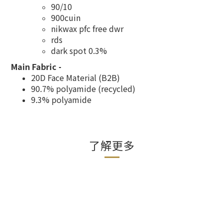
90/10
900cuin
nikwax pfc free dwr
rds
dark spot 0.3%
Main Fabric -
20D Face Material (B2B)
90.7% polyamide (recycled)
9.3% polyamide
了解更多