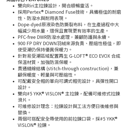
雙向Riri主拉鍊設計，開合順暢靈活。
採用Pertex® Diamond Fuse技術，具備極佳的耐磨
性、防潑水與耐用表現。
Dope-dyed原液染色防撕裂布料，在生產過程中大
幅減少用水量，環保且實現更有效率的生產。
PFC-free DWR防潑水處理，兼顧防護與永續。
900 FP DRY DOWN羽絨來源負責、壓縮性極佳，即
使受潮仍保持優異保暖力。
針對易受潮區域配置再生 G-LOFT® ECO EVOX 合成
保溫材質，加強防濕保暖。
貫通縫線結構 (stitch-through construction)，兼
顧保暖度、輕量與可壓縮性。
可配戴安全帽的單向可調式帽兜設計，具彈性開口
設計。
雙向#5 YKK® VISLON® 主拉鍊，配備可維修式拉鍊
滑片。
可維修設計理念：拉鍊設計與工法方便日後維修與
替換。
兩個可搭配安全帶使用的前拉鍊口袋，採#5 YKK®
VISLON® 拉鍊。