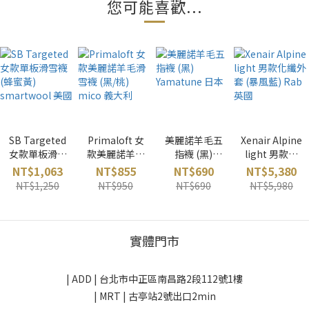
您可能喜歡...
SB Targeted
Primaloft 女
美麗諾羊毛五
Xenair Alpine
女款單板滑雪
款美麗諾羊毛
指襪 (黑)
light 男款化
襪 (蜂蜜黃)
滑雪襪 (黑/桃)
Yamatune 日
纖外套 (暴風
NT$1,063
NT$855
NT$690
NT$5,380
smartwool
mico 義大利
本
藍) Rab 英國
NT$1,250
NT$950
NT$690
NT$5,980
美國
實體門市
| ADD |
台北市中正區南昌路2段112號1樓
| MRT | 古亭站2號出口2min