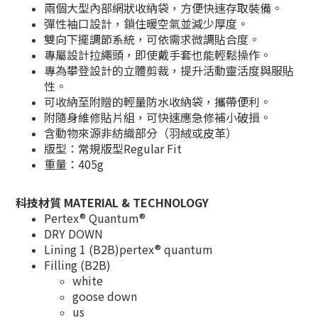
兩個大型內部網狀收納袋，方便快速存取裝備。
彈性袖口設計，鎖住暖空氣並減少厚度。
雙向下擺調節系統，可依需求微調貼合度。
專屬設計拉繩頭，即使戴手套也能輕鬆操作。
專為攀登設計的立體剪裁，提升活動靈活度與服貼
性。
可收納至附贈的輕量防水收納袋，攜帶便利。
附隨身維修貼片組，可快速應急修補小破損。
含動物來源非紡織部分（羽絨或皮革）
版型：常規版型Regular Fit
重量：405g
科技材質 MATERIAL & TECHNOLOGY
Pertex® Quantum®
DRY DOWN
Lining 1 (B2B)pertex® quantum
Filling (B2B)
white
goose down
us