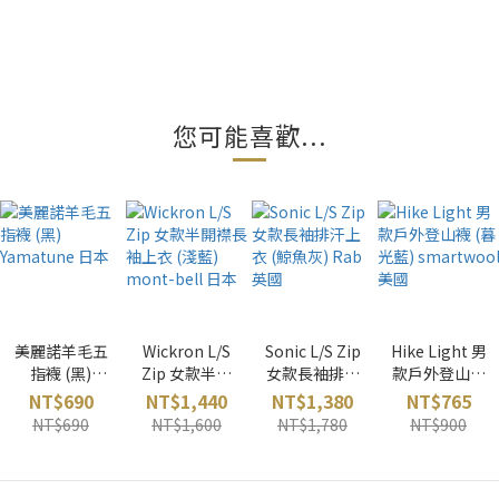
您可能喜歡...
美麗諾羊毛五
Wickron L/S
Sonic L/S Zip
Hike Light 男
指襪 (黑)
Zip 女款半開
女款長袖排汗
款戶外登山襪
Yamatune 日
襟長袖上衣
上衣 (鯨魚灰)
(暮光藍)
NT$690
NT$1,440
NT$1,380
NT$765
本
(淺藍) mont-
Rab 英國
smartwool
NT$690
NT$1,600
NT$1,780
NT$900
bell 日本
美國