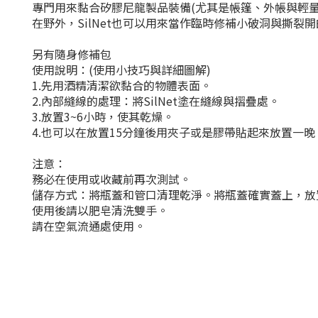
專門用來黏合矽膠尼龍製品裝備(尤其是帳篷、外帳與輕量
在野外，SilNet也可以用來當作臨時修補小破洞與撕裂
另有隨身修補包
使用說明：(使用小技巧與詳細圖解)
1.先用酒精清潔欲黏合的物體表面。
2.內部縫線的處理：將SilNet塗在縫線與摺疊處。
3.放置3~6小時，使其乾燥。
4.也可以在放置15分鐘後用夾子或是膠帶貼起來放置一晚
注意：
務必在使用或收藏前再次測試。
儲存方式：將瓶蓋和管口清理乾淨。將瓶蓋確實蓋上，放
使用後請以肥皂清洗雙手。
請在空氣流通處使用。