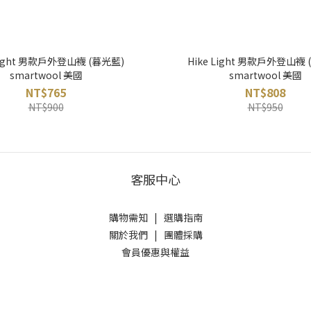
 Light 男款戶外登山襪 (暮光藍)
Hike Light 男款戶外登山襪 
smartwool 美國
smartwool 美國
NT$765
NT$808
NT$900
NT$950
客服中心
購物需知
|
選購指南
關於我們
|
團體採購
會員優惠與權益