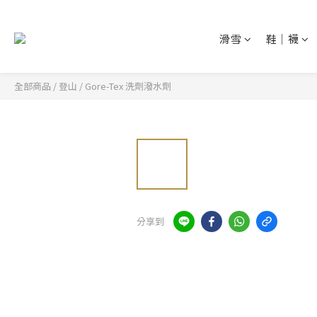
滑雪
鞋│襪
全部商品
/
登山
/
Gore-Tex 洗劑潑水劑
分享到