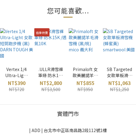
您可能喜歡...
過季特賣
Vertex 1/4
.ULLR滑雪褲
Primaloft 女
SB Targeted
Ultra-Light
軍綠 防水15K
款美麗諾羊毛
女款單板滑雪
女款短筒跑步
/透氣10K
滑雪襪 (黑/桃)
襪 (蜂蜜黃)
NT$390
NT$2,800
NT$855
NT$1,063
襪 (黑) DARN
mico 義大利
smartwool
NT$720
NT$3,500
NT$950
NT$1,250
TOUGH 美國
美國
實體門市
| ADD |
台北市中正區南昌路2段112號1樓