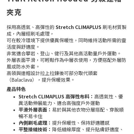
夾克
採用高透氣、高彈性的
Stretch CLIMAPLUS
刷毛材質製
成，內層經刷毛處理，
可在較冷環境下提供優異保暖性，同時維持活動所需的靈
活度與舒適度。
非常適合攀岩、登山、健行及其他高活動量戶外運動。
外層表面平滑，可輕鬆作為中層衣使用，方便搭配外層防
風或防水外套。
高領與連帽設計拉上拉鍊後可部分取代頭套
（Balaclava），提升保暖效果。
產品特色
Stretch CLIMAPLUS 高彈性布料：
高透氣性、優
異活動伸展能力、適合高強度戶外運動
平滑外層表面：
易於與其他衣物分層搭配、穿脫順
暢不易卡住
內側刷毛處理：
提升保暖性、保持舒適體感
平整接縫技術：
降低縫線厚度、提升貼膚舒適度、