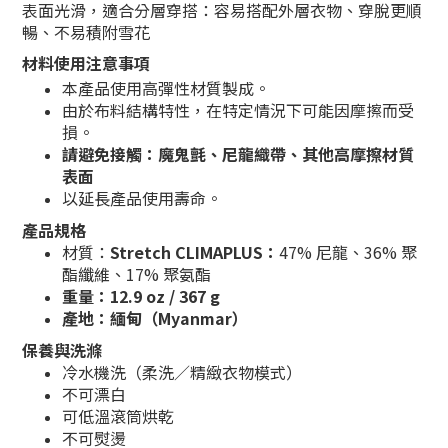
表面光滑，適合分層穿搭：容易搭配外層衣物、穿脫更順
暢、不易積附雪花
材料使用注意事項
本產品使用高彈性材質製成。
由於布料結構特性，在特定情況下可能因摩擦而受
損。
請避免接觸：魔鬼氈、尼龍織帶、其他高摩擦材質
表面
以延長產品使用壽命。
產品規格
材質：
Stretch CLIMAPLUS：
47% 尼龍、36% 聚
酯纖維、17% 聚氨酯
重量：12.9 oz / 367 g
產地：緬甸（Myanmar）
保養與洗滌
冷水機洗（柔洗／精緻衣物模式）
不可漂白
可低溫滾筒烘乾
不可熨燙