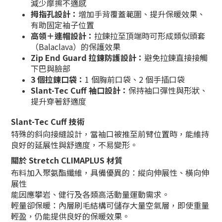
減少摩擦不適感
拇指孔設計：
增加手背覆蓋範圍、提升保暖效果、
有助固定袖子位置
高領＋連帽設計：
拉鍊拉至頂端時可形成類似頭套
（Balaclava）的保護效果
Zip End Guard 拉鍊防護設計：
避免拉鍊直接接觸
下巴與臉部
3 個拉鍊口袋：
1 個胸前口袋、2 個手插口袋
Slant-Tec Cuff 袖口設計：
保持袖口彈性與形狀、
提升穿著舒適度
Slant-Tec Cuff 技術
特殊的斜向接縫設計，當袖口被推至前臂位置時，能維持
良好的延展性與舒適度，不易變形。
關於 Stretch CLIMAPLUS 材質
布料加入聚氨酯纖維，具備優異的：縱向伸展性、橫向伸
展性
能因應攀岩、健行及各類高活動量運動需求。
輕量卻保暖：內層刷毛結構可儲存大量空氣層，即使重量
輕盈，仍能提供良好的保暖效果。