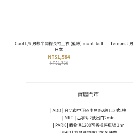
Cool L/S 男款半開襟長袖上衣 (藍綠) mont-bell
Tempest 男
日本
NT$1,584
NT$1,760
實體門市
| ADD |
台北市中正區南昌路2段112號1樓
| MRT | 古亭站2號出口2min
| PARK |
購物滿1200可折抵停車場 1hr
| SHIP | 會員購物滿1200免運費