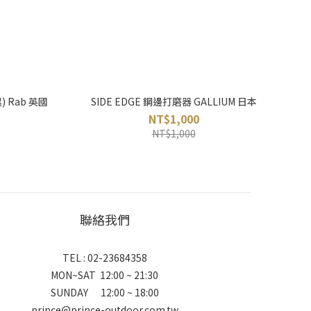
黑) Rab 英國
SIDE EDGE 鋼邊打磨器 GALLIUM 日本
NT$1,000
NT$1,000
聯絡我們
TEL : 02-23684358
MON~SAT 12:00 ~ 21:30
SUNDAY 12:00 ~ 18:00
prince@prince-outdoor.com.tw