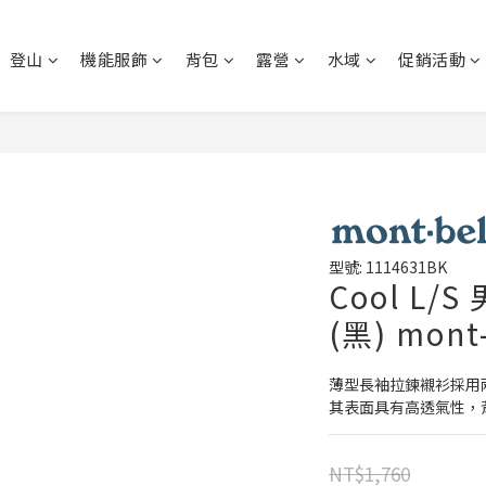
登山
機能服飾
背包
露營
水域
促銷活動
型號: 1114631BK
Cool L
(黑) mont
薄型長袖拉鍊襯衫採用
其表面具有高透氣性，
NT$1,760