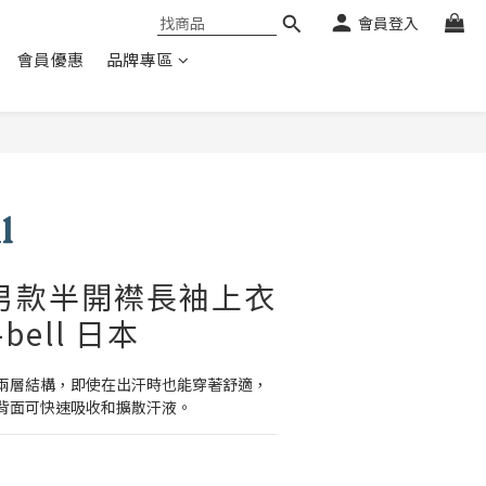
會員登入
會員優惠
品牌專區
/S 男款半開襟長袖上衣
-bell 日本
兩層結構，即使在出汗時也能穿著舒適，
背面可快速吸收和擴散汗液。