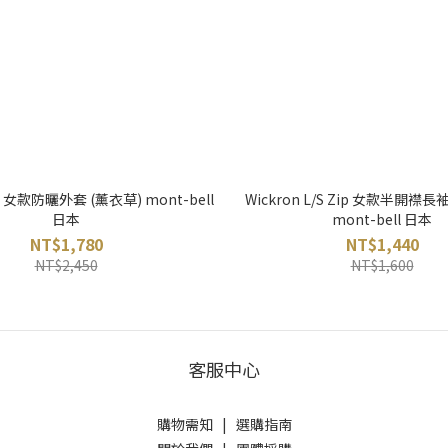
ie 女款防曬外套 (薰衣草) mont-bell
Wickron L/S Zip 女款半開襟長
日本
mont-bell 日本
NT$1,780
NT$1,440
NT$2,450
NT$1,600
客服中心
購物需知
|
選購指南