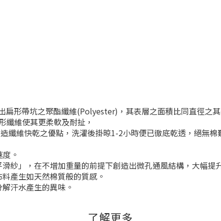
究出扁形帶坑之聚酯纖維(Polyester)，其表層之面積比同直徑
形纖維使其更柔軟及耐扯，
造纖維快乾之優點，洗濯後掛晾1-2小時便已徹底乾透，絕無棉
速度。
平滑紗」，在不增加重量的前提下創造出微孔通風結構，大幅提
布料產生如天然棉質般的質感。
分解汗水產生的異味。
了解更多