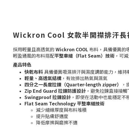
Wickron Cool 女款半開襟排汗
採用輕量且高透氣的
Wickron COOL
布料，具備優異的
輕盈通風的布料搭配
平整車縫（Flat Seam）技術
，可減
產品特色
快乾布料
具備優異吸濕排汗與濕度調節能力，維持
輕量、高透氣結構
，有效排出熱氣與濕氣
四分之一長度拉鍊（Quarter-length zipper）
，
Zip End Guard 拉鍊防護設計
，避免拉鍊直接接觸
Swingproof 拉鍊設計
，即使在活動中也能穩定不
Flat Seam Technology 平整車縫技術
減少縫線厚度與布料堆積
提升貼膚舒適度
降低摩擦與磨擦不適