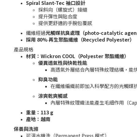
Spiral Slant-Tec 袖口設計
採斜向（螺旋式）接縫
提升彈性與貼合度
提供更舒適的手腕包覆感
纖維經過
光觸媒抗臭處理（photo-catalytic age
採用 80% 再生聚酯纖維（Recycled Polyester）
產品規格
材質：
Wickron COOL（Polyester 聚酯纖維）
優異透氣性與快乾性能
高透氣外層結合內層特殊紋理結構，能
抑臭功能
在纖維編織前即加入科學配方的光觸媒
涼爽乾爽觸感
內層特殊紋理織法能產生毛細作用（Capi
重量：113 g
產地：越南
保養與洗滌
可溫水機洗（Permanent Press 模式）