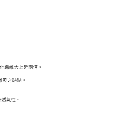
之其他纖維大上近兩倍。
難乾之缺點。
升透氣性。