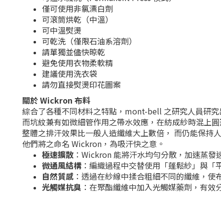
僅可使用非氯漂白劑
可滾筒烘乾（中溫）
可中溫熨燙
可乾洗（僅限石油系溶劑）
請單獨並儘快晾乾
避免使用衣物柔軟精
建議使用洗衣袋
請勿直接熨燙印花圖案
關於 Wickron 布料
綜合了各種不同材料之特點，mont-bell 之研究人員研
而坑紋兼有如微細管作用之帶水效應，在紡成紗時混上圓
整體之排汗效果比一般人造纖維大上數倍， 而仍能保持人
他們將之命名 Wickron，為吸汗快之意。
極速擴散
：Wickron 能將汗水均勻分散，加速蒸發
微通風結構
：編織過程中交替使用「蓬鬆紗」與「
自然質感
：透過在紗線中揉合粗細不同的纖維，使
光觸媒抗臭
：在聚酯纖維中加入光觸媒藥劑，有效