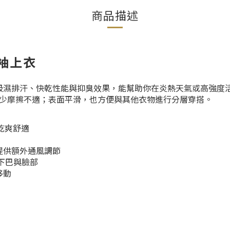
商品描述
長袖上衣
吸濕排汗、快乾性能與抑臭效果，能幫助你在炎熱天氣或高強度
少摩擦不適；表面平滑，也方便與其他衣物進行分層穿搭。
乾爽舒適
提供額外通風調節
下巴與臉部
移動