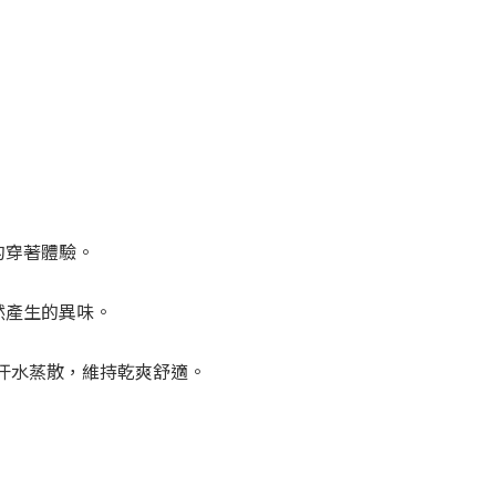
的穿著體驗。
然產生的異味。
協助汗水蒸散，維持乾爽舒適。