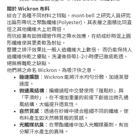
關於 Wickron 布料
綜合了各種不同材料之特點，mont-bell 之研究人員研究
出扁形帶坑之聚酯纖維(Polyester)，其表層之面積比同直
徑之其他纖維大上近兩倍。
而坑紋兼有如微細管作用之帶水效應，在紡成紗時混上圓
形纖維使其更柔軟及耐扯，
整體之排汗效果比一般人造纖維大上數倍， 而仍能保持人
造纖維快乾之優點，洗濯後掛晾1-2小時便已徹底乾透，
絕無棉難乾之缺點。
他們將之命名 Wickron，為吸汗快之意。
極速擴散
：Wickron 能將汗水均勻分散，加速蒸發
速度。
微通風結構
：編織過程中交替使用「蓬鬆紗」與
「平滑紗」，在不增加重量的前提下創造出微孔通
風結構，大幅提升透氣性。
自然質感
：透過在紗線中揉合粗細不同的纖維，使
布料產生如天然棉質般的質感。
光觸媒抗臭
：在聚酯纖維中加入光觸媒藥劑，有效
分解汗水產生的異味。