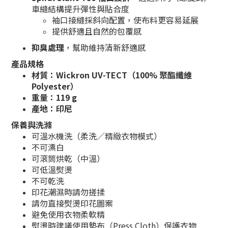
車縫結構提升彈性與貼合度
袖口接縫採斜向配置，使布料更容易延展
提供舒適且自然的包覆感
抑臭處理
，幫助維持清新舒適感
產品規格
材質：
Wickron UV-TECT（100% 聚酯纖維
Polyester）
重量：119 g
產地：印尼
保養與洗滌
可溫水機洗（柔洗／精緻衣物模式）
不可漂白
可滾筒烘乾（中溫）
可低溫熨燙
不可乾洗
印花潮濕時請勿搓揉
請勿直接熨燙印花圖案
避免使用衣物柔軟精
熨燙時建議使用墊布（Press Cloth）保護衣物