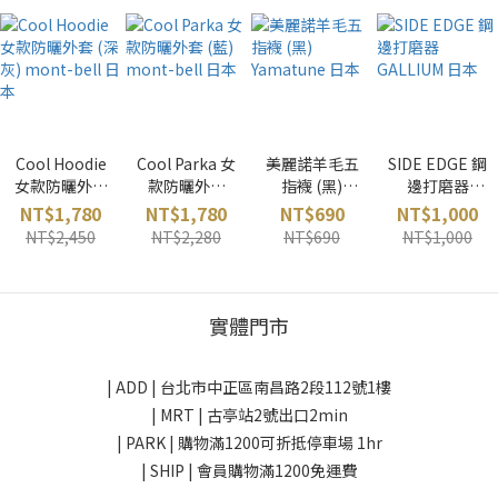
Cool Hoodie
Cool Parka 女
美麗諾羊毛五
SIDE EDGE 鋼
女款防曬外套
款防曬外套
指襪 (黑)
邊打磨器
(深灰) mont-
(藍) mont-
Yamatune 日
GALLIUM 日
NT$1,780
NT$1,780
NT$690
NT$1,000
bell 日本
bell 日本
本
本
NT$2,450
NT$2,280
NT$690
NT$1,000
實體門市
| ADD |
台北市中正區南昌路2段112號1樓
| MRT | 古亭站2號出口2min
| PARK |
購物滿1200可折抵停車場 1hr
| SHIP | 會員購物滿1200免運費