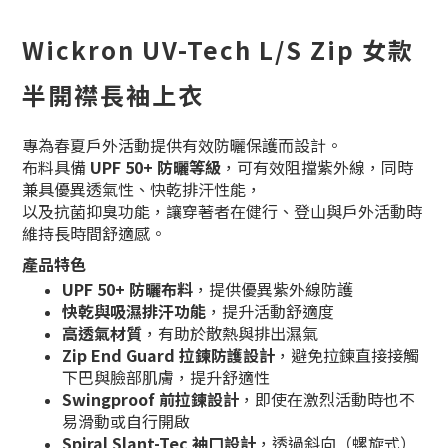
Wickron UV-Tech L/S Zip 女款
半開襟長袖上衣
專為春夏戶外活動提供有效防曬保護而設計。
布料具備
UPF 50+ 防曬等級
，可有效阻擋紫外線，同時
兼具優異透氣性、快乾排汗性能，
以及抗菌抑臭功能，讓穿著者在健行、登山與戶外活動時
維持長時間舒適感。
產品特色
UPF 50+ 防曬布料
，提供優異紫外線防護
快乾與吸濕排汗功能
，提升活動舒適度
高透氣材質
，有助於散熱與排出濕氣
Zip End Guard 拉鍊防護設計
，避免拉鍊直接接觸
下巴與臉部肌膚，提升舒適性
Swingproof 前拉鍊設計
，即使在激烈活動時也不
易滑動或自行開啟
Spiral Slant-Tec 袖口設計
，透過斜向（螺旋式）