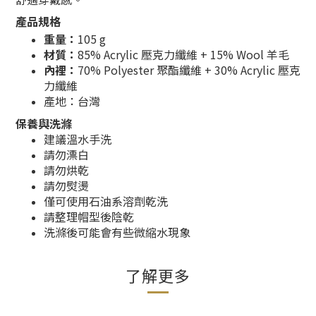
產品規格
重量：
105 g
材質：
85% Acrylic 壓克力纖維 + 15% Wool 羊毛
內裡：
70% Polyester 聚酯纖維 + 30% Acrylic 壓克
力纖維
產地：台灣
保養與洗滌
建議溫水手洗
請勿漂白
請勿烘乾
請勿熨燙
僅可使用石油系溶劑乾洗
請整理帽型後陰乾
洗滌後可能會有些微縮水現象
了解更多