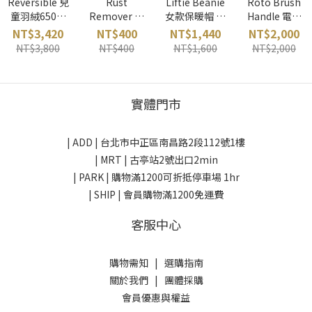
Reversible 兒
Rust
Liftie Beanie
Roto Brush
童羽絨650外
Remover 鋼
女款保暖帽 藍
Handle 電動
套 褐/藍
邊除鏽擦 日本
綠 OR 美國
刷專用握把 日
NT$3,420
NT$400
NT$1,440
NT$2,000
mont-bell 日
GALLIUM
本 GALLIUM
NT$3,800
NT$400
NT$1,600
NT$2,000
本
實體門市
| ADD |
台北市中正區南昌路2段112號1樓
| MRT | 古亭站2號出口2min
| PARK |
購物滿1200可折抵停車場 1hr
| SHIP | 會員購物滿1200免運費
客服中心
購物需知
|
選購指南
關於我們
|
團體採購
會員優惠與權益