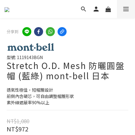
分享到
型號: 1119143BGN
Stretch O.D. Mesh 防曬圓盤
帽 (藍綠) mont-bell 日本
透氣性極佳，短帽簷設計
前側內含硬芯，可自由調整帽簷形狀
紫外線遮蔽率90%以上
NT$1,080
NT$972