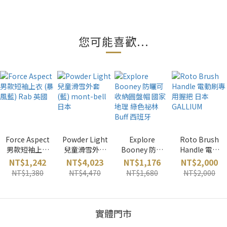
您可能喜歡...
Force Aspect
Powder Light
Explore
Roto Brush
男款短袖上衣
兒童滑雪外套
Booney 防曬
Handle 電動
(暴風藍) Rab
(藍) mont-
可收納圓盤帽
刷專用握把 日
NT$1,242
NT$4,023
NT$1,176
NT$2,000
英國
bell 日本
國家地理 綠色
本 GALLIUM
NT$1,380
NT$4,470
NT$1,680
NT$2,000
祕林 Buff 西班
牙
實體門市