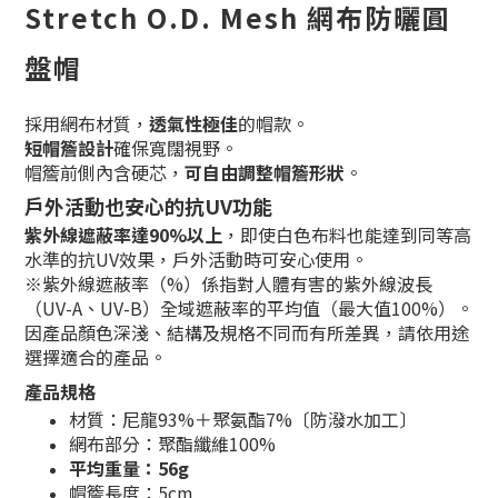
Stretch O.D. Mesh 網布防曬圓
盤帽
採用網布材質，
透氣性極佳
的帽款。
短帽簷設計
確保寬闊視野。
帽簷前側內含硬芯，
可自由調整帽簷形狀
。
戶外活動也安心的抗UV功能
紫外線遮蔽率達90%以上
，即使白色布料也能達到同等高
水準的抗UV效果，戶外活動時可安心使用。
※紫外線遮蔽率（%）係指對人體有害的紫外線波長
（UV-A、UV-B）全域遮蔽率的平均值（最大值100%）。
因產品顏色深淺、結構及規格不同而有所差異，請依用途
選擇適合的產品。
產品規格
材質：尼龍93%＋聚氨酯7%〔防潑水加工〕
網布部分：聚酯纖維100%
平均重量：56g
帽簷長度：5cm