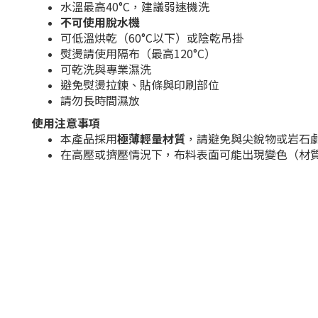
水溫最高40°C，建議弱速機洗
不可使用脫水機
可低溫烘乾（60°C以下）或陰乾吊掛
熨燙請使用隔布（最高120°C）
可乾洗與專業濕洗
避免熨燙拉鍊、貼條與印刷部位
請勿長時間濕放
使用注意事項
本產品採用
極薄輕量材質
，請避免與尖銳物或岩石
在高壓或擠壓情況下，布料表面可能出現變色（材