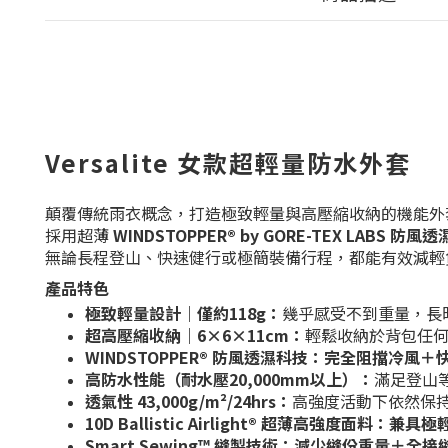
Versalite 女款超輕量防水外套
顛覆傳統雨衣概念，打造極致輕量與高壓縮收納的機能外
採用超薄
WINDSTOPPER® by GORE-TEX LABS 
無論長程登山、快速健行或極簡裝備行程，都能有效減輕
產品特色
極致輕量設計｜僅約118g：
幾乎感受不到重量，長
超高壓縮收納｜6×6×11cm
：
輕鬆收納於背包任
WINDSTOPPER® 防風透濕科技
：
完全阻擋冷風＋
高防水性能（耐水壓20,000mm以上）
：
滿足登山
透氣性 43,000g/m²/24hrs
：
高強度活動下依然保
10D Ballistic Airlight® 超薄高強度面料
：
兼具極
Smart Sewing™ 縫製技術
：
減少縫份重量＋全接