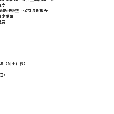
合度
隨動作調整，
保持清晰視野
減少重量
見度
BS
（耐水仕様）
參考值）