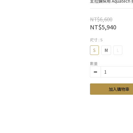
主拉鍊採用 Aquatech
NT$6,600
NT$5,940
尺寸
: S
S
M
L
數量
加入購物車