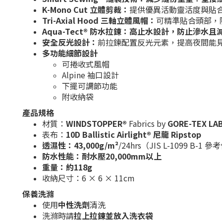
K-Mono Cut 立體剪裁
：
提供優異活動靈活度與貼
Tri-Axial Hood 三軸立體風帽
：
可精準貼合頭部，
Aqua-Tect® 防水拉鍊
：
高止水設計，防止滲水且
安全反光設計
：
前拉鍊配置反光元素，提高夜間能
多功能細節設計
可捲收式風帽
Alpine 袖口設計
下擺可調節功能
附收納袋
產品規格
材質：
WINDSTOPPER®
Fabrics by
GORE-TEX LA
表布：
10D Ballistic Airlight® 尼龍 Ripstop
透濕性：43,000g/m²
/24hrs（JIS L-1099 B-1 
防水性能：耐水壓20,000mm以上
重量：約118g
收納尺寸：6 × 6 × 11cm
保養洗滌
使用
中性洗劑
清洗
洗滌時請
拉上拉鍊並放入洗衣袋