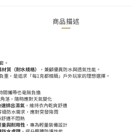
商品描述
套。
防風透濕材質（耐水規格）
，兼顧優異防水與透氣性能。
負重，是追求「每1克都精簡」戶外玩家的理想選擇。
時間攜帶也毫無負擔
何角落，隨時應對天氣變化
快速排出濕氣
，維持衣內乾爽舒適
等級防水需求，應對突發降雨
持舒適不悶熱
輕量與耐用性
，專為輕量裝備設計
縫防水處理
，提升整體防護性能