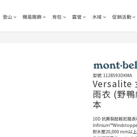
登山
機能服飾
背包
露營
水域
促銷活動
型號: 1128593DKMA
Versalit
雨衣 (野鴨綠
本
10D 抗撕裂超輕尼龍表布
Infinium™Windst
耐水壓20,000 mm以上