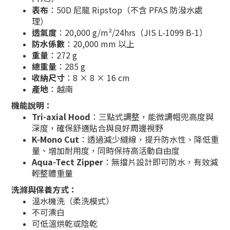
表布
：50D 尼龍 Ripstop（不含 PFAS 防潑水處
理）
透氣度
：20,000 g/m²/24hrs（JIS L-1099 B-1）
防水係數
：20,000 mm 以上
重量
：272 g
總重量
：285 g
收納尺寸
：8 × 8 × 16 cm
產地
：越南
機能說明：
Tri-axial Hood
：三點式調整，能微調帽兜高度與
深度，確保舒適貼合與良好周邊視野
K-Mono Cut
：透過減少縫線，提升防水性、降低重
量、增加耐用度，同時保持高活動自由度
Aqua-Tect Zipper
：無擋片設計即可防水，有效減
輕整體重量
洗滌與保養方式：
溫水機洗（柔洗模式）
不可漂白
可低溫烘乾或陰乾