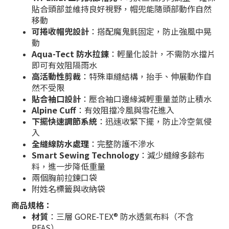
貼合頭部並維持良好視野，帽兜能隨頭部動作自然
移動
可捲收帽兜設計
：搭配魔鬼氈固定，防止強風中晃
動
Aqua-Tect 防水拉鍊
：輕量化設計，不需防水擋片
即可有效阻隔雨水
高活動性剪裁
：特殊車縫結構，抬手、伸展動作自
然不受限
貼合袖口設計
：壓合袖口邊緣減輕重量並防止積水
Alpine Cuff
：有效阻擋冷風與雪花進入
下擺快速調節系統
：迅速收緊下擺，防止冷空氣侵
入
全縫線防水處理
：完整防護不滲水
Smart Sewing Technology
：減少縫線多餘布
料，進一步降低重量
兩個胸前拉鍊口袋
附姓名標籤與收納袋
商品規格：
材質
：三層 GORE-TEX® 防水透氣布料（不含
PFAS）