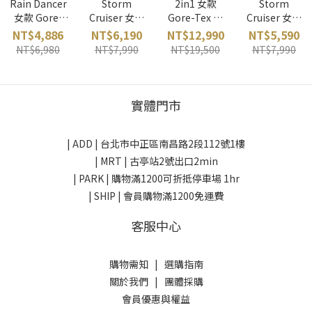
Rain Dancer
Storm
2in1 女款
Storm
女款 Gore-
Cruiser 女款
Gore-Tex 兩
Cruiser 女款
Tex 防水外套
Gore-Tex 防
件式羽絨大衣
Gore-Tex 防
NT$4,886
NT$6,190
NT$12,990
NT$5,590
(石頭灰)
水外套 (藍)
(卡其)
水外套 (黃)
NT$6,980
NT$7,990
NT$19,500
NT$7,990
mont-bell 日
mont-bell 日
ATUNAS 台灣
mont-bell 日
本
本
本
實體門市
| ADD |
台北市中正區南昌路2段112號1樓
| MRT | 古亭站2號出口2min
| PARK |
購物滿1200可折抵停車場 1hr
| SHIP | 會員購物滿1200免運費
客服中心
購物需知
|
選購指南
關於我們
|
團體採購
會員優惠與權益