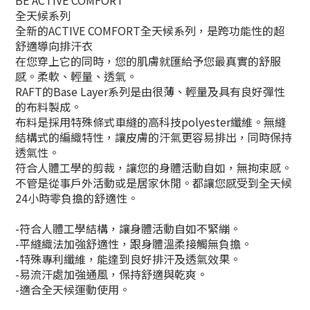
全天候系列
全新的ACTIVE COMFORT全天候系列，是跨功能性的超
舒適導向排汗衣
在您穿上它的同時，您的肌膚就匯給予您最真實的舒服
感。柔軟、輕量、透氣。
RAFT的Base Layer系列是由很薄、輕量及具有良好彈性
的布料製成。
布料是採用特殊條式車縫的高科技polyester纖維。無縫
結構式的編織特性，讓皮膚的汗氣更容易排出，同時保持
透氣性。
符合人體工學的剪裁，讓您的身體活動自如，無拘束感。
不管是從事戶外活動或是居家休閒。都讓您感受到全天候
24小時零負擔的舒適性。
-符合人體工學結構，讓身體活動自如不緊繃。
-平縫織法加強舒適性，跟身體溫柔接觸無負擔。
-特殊專利纖維，能達到良好排汗及透氣效果。
-易流汗處加強通風，保持舒適與乾爽。
-適合全天候運動使用。