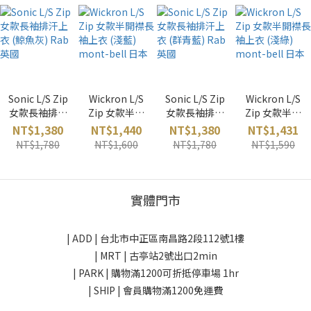
Sonic L/S Zip
Wickron L/S
Sonic L/S Zip
Wickron L/S
女款長袖排汗
Zip 女款半開
女款長袖排汗
Zip 女款半開
上衣 (鯨魚灰)
襟長袖上衣
上衣 (群青藍)
襟長袖上衣
NT$1,380
NT$1,440
NT$1,380
NT$1,431
Rab 英國
(淺藍) mont-
Rab 英國
(淺綠) mont-
NT$1,780
NT$1,600
NT$1,780
NT$1,590
bell 日本
bell 日本
實體門市
| ADD |
台北市中正區南昌路2段112號1樓
| MRT | 古亭站2號出口2min
| PARK |
購物滿1200可折抵停車場 1hr
| SHIP | 會員購物滿1200免運費