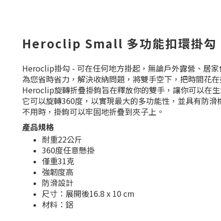
Heroclip Small 多功能扣環掛勾
Heroclip掛勾 - 可在任何地方掛起，無論戶外露營、居
為您省時省力，解決收納問題，將雙手空下，把時間花在
Heroclip旋轉折疊掛鉤旨在釋放你的雙手，讓你可以在
它可以旋轉360度，以實現最大的多功能性，並具有防滑
不用時，掛鉤可以牢固地折疊到夾子上。
產品規格
耐重22公斤
360度任意懸掛
僅重31克
強韌度高
防滑設計
尺寸：展開後16.8 x 10 cm
材料：鋁