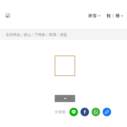
滑雪
鞋│襪
全部商品
/
登山
/
下降器│鉤環│頭盔
分享到