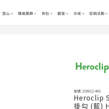
登山
機能服飾
背包
露營
水域
促銷活動
型號: 210012-401
Herocli
掛勾 (藍) H