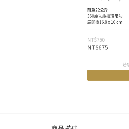
耐重22公斤
360度功能扣環吊勾
展開後16.8 x 10 cm
NT$750
NT$675
若
商品描述