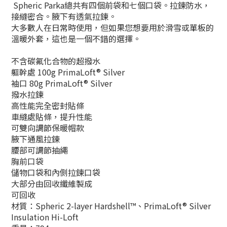
Spheric Parka總共有四個前袋和七個口袋。拉鍊防水，
接縫密合。腋下有透氣拉鍊。
大多數人在日常時使用，但如果您想要用於滑雪或單板的
溫暖外套，這也是一個不錯的選擇。
不含碳氟化合物的超撥水
軀幹處 100g PrimaLoft® Silver
袖口 80g PrimaLoft® Silver
撥水拉鍊
高性能完全密封貼條
車縫處貼條，提升性能
可雙向調節保暖帽款
腋下通風拉鍊
腰部可調節抽繩
胸前口袋
儲物口袋和內側拉鍊口袋
大部分由回收纖維製成
可回收
材質：Spheric 2-layer Hardshell™、PrimaLoft® Silver
Insulation Hi-Loft