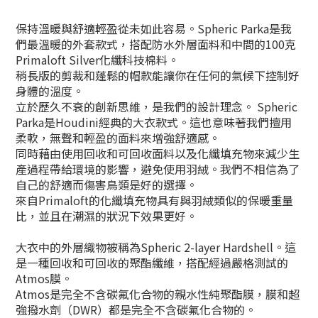
保持溫暖與舒適輕盈從未如此容易。Spheric Parka是我
們最溫暖的外套款式，搭配防水外層面料和中間的100克
Primaloft Silver化纖科技棉料。
稍長版的剪裁和蓬鬆的帽款能讓你在任何的氣候下控制好
身體的溫度。
立於歷久不衰的創新思維，是我們的設計理念。 Spheric
Parka是Houdini經典的大衣款式。這也意味著我們擅用
柔軟，無聲和輕盈的面料來增強舒適感。
同時藉由使用回收和可回收面料以及化纖填充物來減少生
產過程帶給環境的影響，避免使用羽絨。我們不相信為了
自己的舒適而傷害鳥類是好的選擇。
來自Primaloft的化纖填充物具有與羽絨類似的保暖重量
比，並且在潮濕的狀況下效果更好。
大衣中的外層織物被稱為Spheric 2-layer Hardshell。這
是一種回收和可回收的聚酯纖維，搭配經過嚴格測試的
Atmos膜。
Atmos是完全不含碳氟化合物的親水性純聚酯膜，膜和超
強撥水劑（DWR）都是完全不含碳氟化合物的。