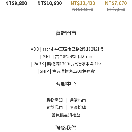
男款軟殼外套
撞色)
大衣 (藍) Rab
(棕) mont-
NT$9,800
NT$10,800
NT$12,420
NT$7,070
(空間灰)
ARC'TERYX
英國
bell 日本
NT$13,800
NT$7,860
ARC'TERYX
加拿大始祖鳥
加拿大始祖鳥
實體門市
| ADD |
台北市中正區南昌路2段112號1樓
| MRT | 古亭站2號出口2min
| PARK |
購物滿1200可折抵停車場 1hr
| SHIP | 會員購物滿1200免運費
客服中心
購物需知
|
選購指南
關於我們
|
團體採購
會員優惠與權益
聯絡我們