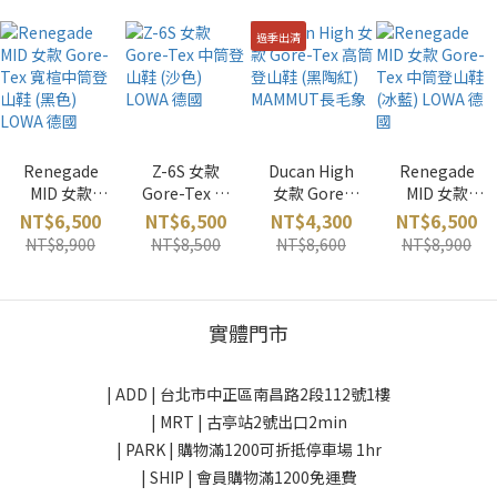
過季出清
Renegade
Z-6S 女款
Ducan High
Renegade
MID 女款
Gore-Tex 中
女款 Gore-
MID 女款
Gore-Tex 寬
筒登山鞋 (沙
Tex 高筒登山
Gore-Tex 中
NT$6,500
NT$6,500
NT$4,300
NT$6,500
楦中筒登山鞋
色) LOWA 德
鞋 (黑陶紅)
筒登山鞋 (冰
NT$8,900
NT$8,500
NT$8,600
NT$8,900
(黑色) LOWA
國
MAMMUT長毛
藍) LOWA 德
德國
象
國
實體門市
| ADD |
台北市中正區南昌路2段112號1樓
| MRT | 古亭站2號出口2min
| PARK |
購物滿1200可折抵停車場 1hr
| SHIP | 會員購物滿1200免運費