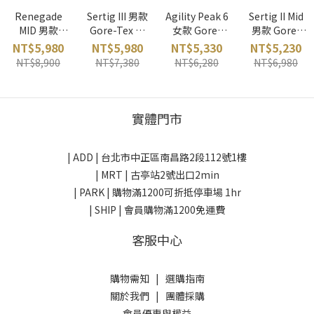
Renegade
Sertig III 男款
Agility Peak 6
Sertig II Mid
MID 男款
Gore-Tex 中
女款 Gore-
男款 Gore-
Gore-Tex 中
筒登山鞋 (黑)
tex 越野跑鞋
Tex 高筒登山
NT$5,980
NT$5,980
NT$5,330
NT$5,230
筒登山鞋 (深
MAMMUT 瑞
(淺灰紫)
鞋 (綠)
NT$8,900
NT$7,380
NT$6,280
NT$6,980
藍) LOWA 德
士
MERRELL 美
MAMMUT瑞士
國
國
實體門市
| ADD |
台北市中正區南昌路2段112號1樓
| MRT | 古亭站2號出口2min
| PARK |
購物滿1200可折抵停車場 1hr
| SHIP | 會員購物滿1200免運費
客服中心
購物需知
|
選購指南
關於我們
|
團體採購
會員優惠與權益