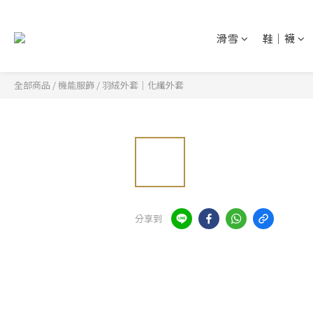
滑雪
鞋│襪
全部商品
/
機能服飾
/
羽絨外套│化纖外套
分享到