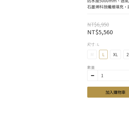
防水度5000mm、透氣度
石墨烯科技纖維填充，
NT$6,950
NT$5,560
尺寸
: L
M
L
XL
2
數量
加入購物車