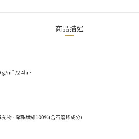
商品描述
² /2 4hr。
填充物 - 聚酯纖維100%(含石磨烯成分)