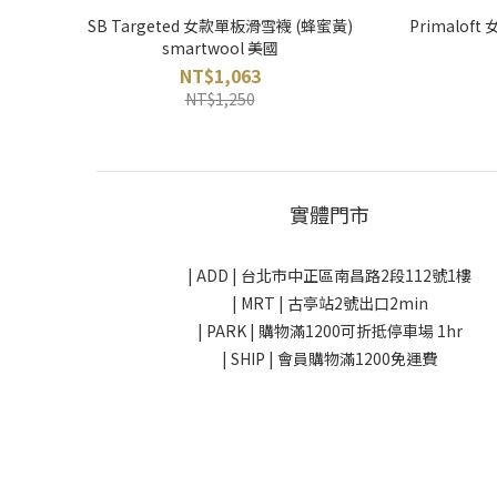
SB Targeted 女款單板滑雪襪 (蜂蜜黃)
Primalof
smartwool 美國
NT$1,063
NT$1,250
實體門市
| ADD |
台北市中正區南昌路2段112號1樓
| MRT | 古亭站2號出口2min
| PARK |
購物滿1200可折抵停車場 1hr
| SHIP | 會員購物滿1200免運費