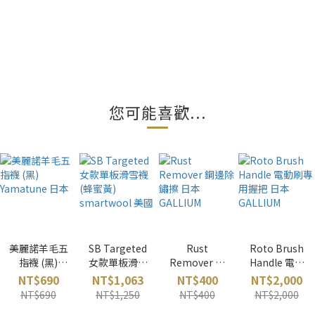
您可能喜歡...
美麗諾羊毛五
SB Targeted
Rust
Roto Brush
指襪 (黑)
女款單板滑雪
Remover 鋼
Handle 電動
Yamatune 日
襪 (蜂蜜黃)
邊除鏽擦 日本
刷專用握把 日
NT$690
NT$1,063
NT$400
NT$2,000
本
smartwool
GALLIUM
本 GALLIUM
NT$690
NT$1,250
NT$400
NT$2,000
美國