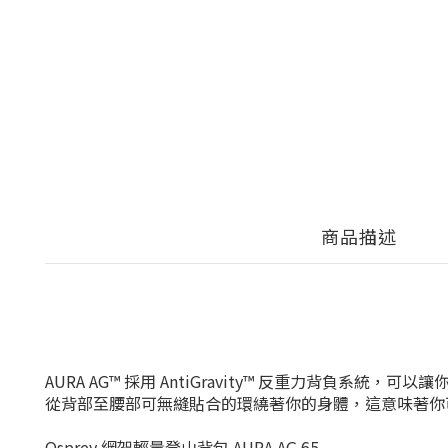
商品描述
AURA AG™ 採用 AntiGravity™ 反重力背負系
從背部至腰部可無縫貼合的環繞著你的身體，這意味著你
Osprey 網架輕量登山背包 AURA AG 65