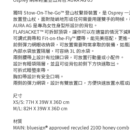
獨特 Stow-On-The-Go™ 登山杖繫掛裝置，是 Os
放置登山杖，面對陡峭地形或任何需要用運雙手的時候，
AURA AG 是專為女性身型所設計的背包。
FLAPJACKET™ 可拆卸頂袋，讓你可以在適當的情況下
可調式肩帶和 Fit-on-the-Fly™ 腰帶，能完美搭配
前側彈力網眼收納袋，可放置需要時常拿取的裝備，如風
內部水袋放置隔層，可容納 3L 的水袋。
兩側腰帶上設計有拉鍊口袋，可放置行動量或小配件。
設計有睡袋隔層，並且可從背包前側下方快速取出。
可拆式睡墊束帶。
胸扣帶設計有安全口哨。
兩側的彈力網袋，設計有雙放置口，方便快速放置水瓶或
尺寸
XS/S: 77H X 39W X 36D cm
M/L: 82H X 39W X 36D cm
材質
MAIN: bluesign® approved recycled 210D honey comb