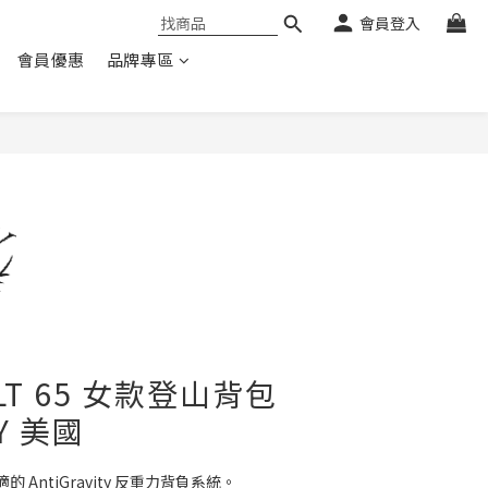
會員登入
會員優惠
品牌專區
 LT 65 女款登山背包
Y 美國
AntiGravity 反重力背負系統。