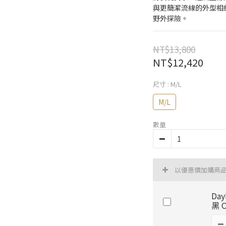
與更簡潔流線的外型相
野外探險。
NT$13,800
NT$12,420
尺寸
: M/L
M/L
數量
以優惠價加購商
Day
黑 