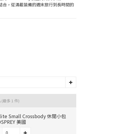
結合，從滿載裝備的週末旅行到長時間的
品
(最多 1 件)
lite Small Crossbody 休閒小包
OSPREY 美國