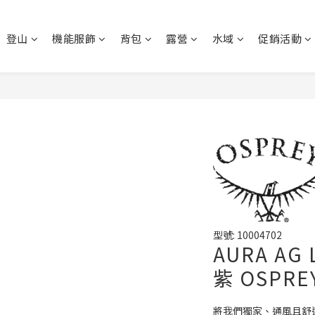
登山
機能服飾
背包
露營
水域
促銷活動
型號: 10004702
AURA AG
紫 OSPRE
將我們獨家、通風且舒適的 