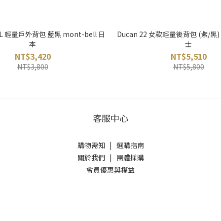
 30L 輕量戶外背包 藍黑 mont-bell 日
Ducan 22 女款輕量後背包 (紫/黑)
本
士
NT$3,420
NT$5,510
NT$3,800
NT$5,800
客服中心
購物需知
|
選購指南
關於我們
|
團體採購
會員優惠與權益