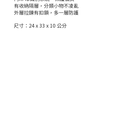
有收納隔層，分類小物不凌亂
外層拉鍊有扣鎖，多一層防護
尺寸：24 x 33 x 10 公分