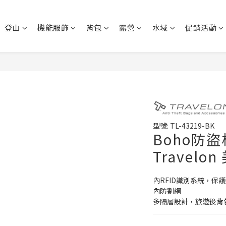
登山
機能服飾
背包
露營
水域
促銷活動
型號: TL-43219-BK
Boho防
Travelon
內RFID識別系統，保
內防割網
多隔層設計，旅遊後背