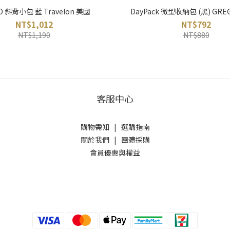
O 斜背小包 藍 Travelon 美國
DayPack 微型收納包 (黑) GRE
NT$1,012
NT$792
NT$1,190
NT$880
客服中心
購物需知
|
選購指南
關於我們
|
團體採購
會員優惠與權益