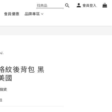
會員登入
會員優惠
品牌專區
盜格紋後背包 黑
 美國
護個資
包